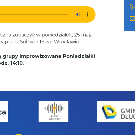
żna zobaczyć w poniedziałek, 25 maja,
zy placu Solnym 13 we Wrocławiu.
ką grupy Improwizowane Poniedziałki
z. 14:10.