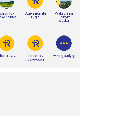
Agroinfo -
Dziennikarski
Wakacje na
isko rolnika
Tygiel
Dolnym
Śląsku
lo, tu ZOO!
Herbatka z
więcej audycji
naukowcem