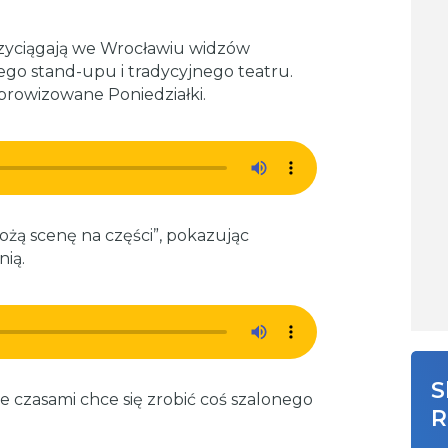
rzyciągają we Wrocławiu widzów
ego stand-upu i tradycyjnego teatru.
prowizowane Poniedziałki.
ożą scenę na części”, pokazując
nią.
S
ale czasami chce się zrobić coś szalonego
R