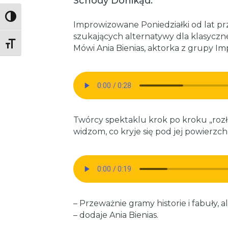
Schody Donikąd.
Toggle High Contrast
Improwizowane Poniedziałki od lat p
szukających alternatywy dla klasyczn
Toggle Font size
Mówi Ania Bienias, aktorka z grupy Im
Twórcy spektaklu krok po kroku „rozł
widzom, co kryje się pod jej powierzch
– Przeważnie gramy historie i fabuły, 
– dodaje Ania Bienias.