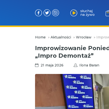
słuchaj
na żywo
Przejdź
Home
»
Aktualności
»
Wrocław
»
Improw
do
treści
Improwizowanie Poniedz
„Impro Demontaż”
21 maja 2026
Ilona Baran