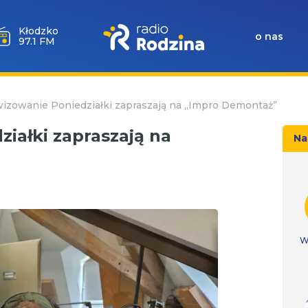
Wołów
o nas
99.6 FM
izowanie Poniedziałki zapraszają na „Impro Demontaż”
iałki zapraszają na
Na
W