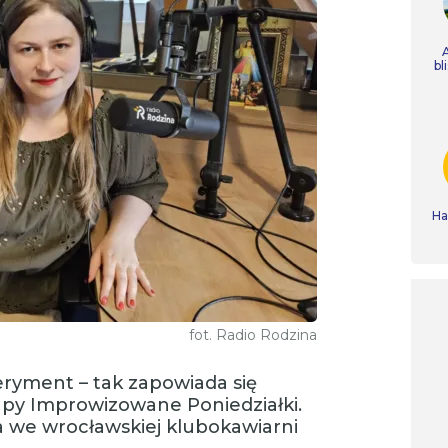
bl
Ha
fot. Radio Rodzina
eryment – tak zapowiada się
py Improwizowane Poniedziałki.
a we wrocławskiej klubokawiarni