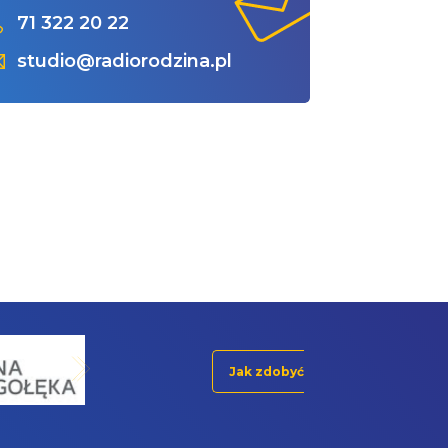
71 322 20 22
studio@radiorodzina.pl
Jak zdobyć