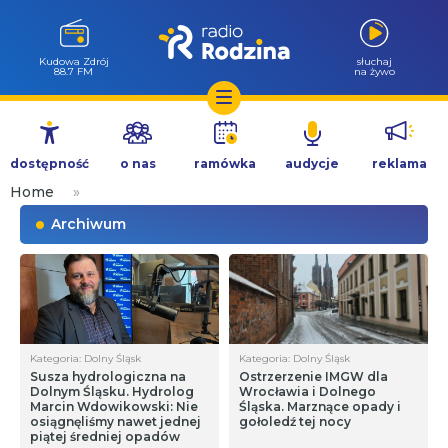
Kudowa Zdrój
słuchaj
88.7 FM
na żywo
Przejdź
do
dostępność
o nas
ramówka
audycje
reklama
treści
Home
»
Archiwum
Kategoria: Dolny Śląsk
Kategoria: Dolny Śląsk
Susza hydrologiczna na
Ostrzerzenie IMGW dla
Dolnym Śląsku. Hydrolog
Wrocławia i Dolnego
Marcin Wdowikowski: Nie
Śląska. Marznące opady i
osiągnęliśmy nawet jednej
gołoledź tej nocy
piątej średniej opadów