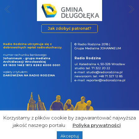
Jak zdobyć patronat?
Radio Rodzina utrzymuje się z
© Radio Rodzina 2018 |
dobrowolnych wpłat radiosłuchaczy.
Grupa Medialna JOHANNEUM
numer rachunku bankowego:
Radio Rodzina
Johanneum - grupa medialna
Archidiecezji Wrocławskiej
ul. Katedralna 4, 50-328 Wrocław
69 1600 1462 1813 6262 6000 0001
studio: tel. 71 322 20 22
wpłaty z tytułem:
e-mail: studio@radiorodzina.pl
DAROWIZNA NA RADIO RODZINA
newsroom: tel. +48 71 327 12 85
e-mail: reporter@radiorodzina.pl
Korzystamy z plików cookie by zagwarantować najwyższa
jakość naszego portalu
Poliyka prywatności
Akceptuj
powered by
&