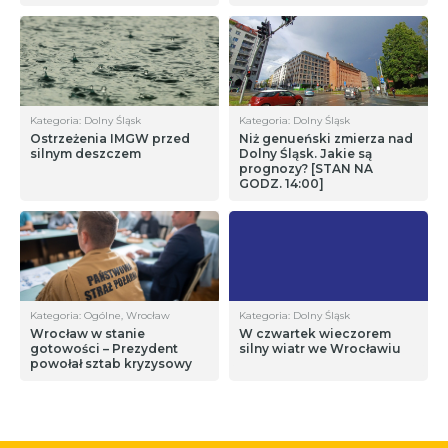
Kategoria: Dolny Śląsk
Kategoria: Dolny Śląsk
Ostrzeżenia IMGW przed
Niż genueński zmierza nad
silnym deszczem
Dolny Śląsk. Jakie są
prognozy? [STAN NA
GODZ. 14:00]
Kategoria: Ogólne, Wrocław
Kategoria: Dolny Śląsk
Wrocław w stanie
W czwartek wieczorem
gotowości – Prezydent
silny wiatr we Wrocławiu
powołał sztab kryzysowy