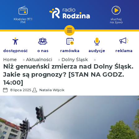
Kłodzko 97.1
słuchaj
FM
na żywo
Przejdź
do
dostępność
o nas
ramówka
audycje
reklama
treści
Home
»
Aktualności
»
Dolny Śląsk
»
Niż genueński zmierza nad Dolny Śląsk.
Jakie są prognozy? [STAN NA GODZ.
14:00]
8 lipca 2025
Natalia Wójcik