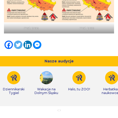
mat.pras.
mat pras
Nasze audycje
Dziennikarski
Wakacje na
Halo, tu ZOO!
Herbatka
Tygiel
Dolnym Śląsku
naukowc