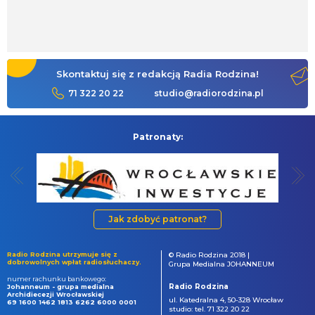
Skontaktuj się z redakcją Radia Rodzina!
71 322 20 22
studio@radiorodzina.pl
Patronaty:
Jak zdobyć patronat?
Radio Rodzina utrzymuje się z
© Radio Rodzina 2018 |
dobrowolnych wpłat radiosłuchaczy.
Grupa Medialna JOHANNEUM
numer rachunku bankowego:
Radio Rodzina
Johanneum - grupa medialna
Archidiecezji Wrocławskiej
ul. Katedralna 4, 50-328 Wrocław
69 1600 1462 1813 6262 6000 0001
studio: tel. 71 322 20 22