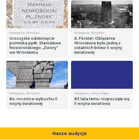
Kategoria: Wrocław
Kategoria: Wrocław
Uroczyste odsłonięcie
A. Förster: Oblężenie
pomnika ppłk. Stanisława
Wrocławia było jedną z
Noworolskiego „Zwory”
ostatnich bitew II wojny
we Wrocławiu
światowej
Kategoria: Wrocław
Kategoria: Dolny Śląsk
84. rocznica wybuchu II
83 lata temu rozpoczęła się
wojny światowej
II wojna światowa
Nasze audycje