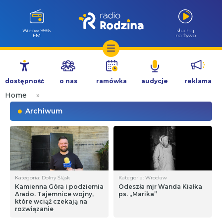
Wołów 99.6
słuchaj
FM
na żywo
Przejdź
do
dostępność
o nas
ramówka
audycje
reklama
treści
Home
»
Archiwum
Kategoria: Dolny Śląsk
Kategoria: Wrocław
Kamienna Góra i podziemia
Odeszła mjr Wanda Kiałka
Arado. Tajemnice wojny,
ps. „Marika”
które wciąż czekają na
rozwiązanie