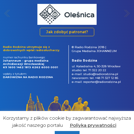
Jak zdobyć patronat?
Radio Rodzina utrzymuje się z
© Radio Rodzina 2018 |
dobrowolnych wpłat radiosłuchaczy.
Grupa Medialna JOHANNEUM
numer rachunku bankowego:
Radio Rodzina
Johanneum - grupa medialna
Archidiecezji Wrocławskiej
ul. Katedralna 4, 50-328 Wrocław
69 1600 1462 1813 6262 6000 0001
studio: tel. 71 322 20 22
wpłaty z tytułem:
e-mail: studio@radiorodzina.pl
DAROWIZNA NA RADIO RODZINA
newsroom: tel. +48 71 327 12 85
e-mail: reporter@radiorodzina.pl
Korzystamy z plików cookie by zagwarantować najwyższa
jakość naszego portalu
Poliyka prywatności