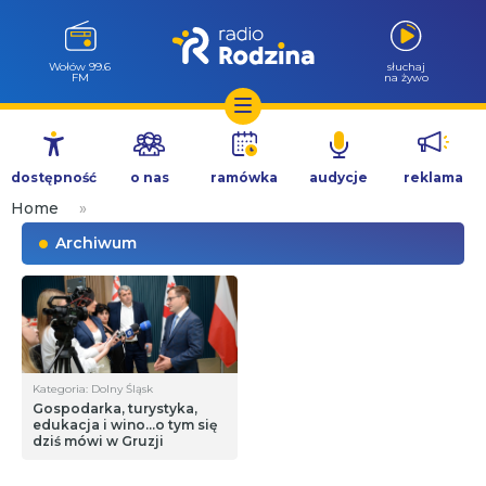
Wołów 99.6
słuchaj
FM
na żywo
Przejdź
do
dostępność
o nas
ramówka
audycje
reklama
treści
Home
»
Archiwum
Kategoria: Dolny Śląsk
Gospodarka, turystyka,
edukacja i wino…o tym się
dziś mówi w Gruzji