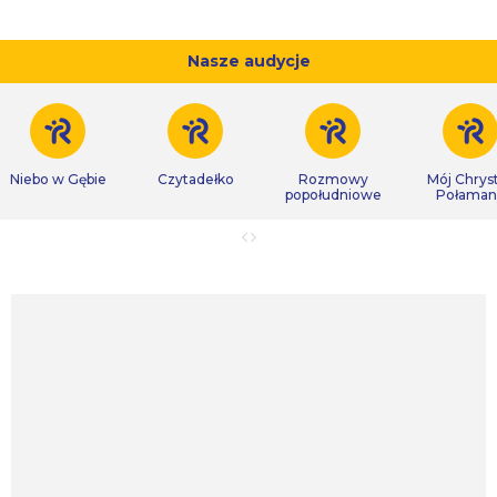
Nasze audycje
Niebo w Gębie
Czytadełko
Rozmowy
Mój Chrys
popołudniowe
Połaman