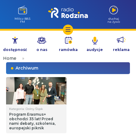
Milicz 88.5
słuchaj
FM
na żywo
Przejdź
do
dostępność
o nas
ramówka
audycje
reklama
treści
Home
»
Archiwum
Kategoria: Dolny Śląsk
Program Erasmus+
obchodzi 35 lat! Przed
nami debaty, szkolenia,
europejski piknik