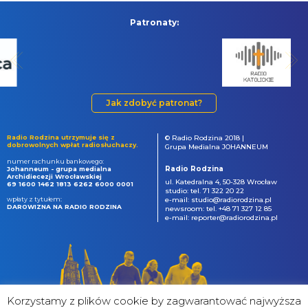
Patronaty:
Jak zdobyć patronat?
Radio Rodzina utrzymuje się z
© Radio Rodzina 2018 |
dobrowolnych wpłat radiosłuchaczy.
Grupa Medialna JOHANNEUM
numer rachunku bankowego:
Radio Rodzina
Johanneum - grupa medialna
Archidiecezji Wrocławskiej
ul. Katedralna 4, 50-328 Wrocław
69 1600 1462 1813 6262 6000 0001
studio: tel. 71 322 20 22
wpłaty z tytułem:
e-mail: studio@radiorodzina.pl
DAROWIZNA NA RADIO RODZINA
newsroom: tel. +48 71 327 12 85
e-mail: reporter@radiorodzina.pl
Korzystamy z plików cookie by zagwarantować najwyższa