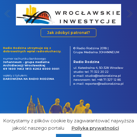
Jak zdobyć patronat?
Radio Rodzina utrzymuje się z
© Radio Rodzina 2018 |
dobrowolnych wpłat radiosłuchaczy.
Grupa Medialna JOHANNEUM
numer rachunku bankowego:
Radio Rodzina
Johanneum - grupa medialna
Archidiecezji Wrocławskiej
ul. Katedralna 4, 50-328 Wrocław
69 1600 1462 1813 6262 6000 0001
studio: tel. 71 322 20 22
wpłaty z tytułem:
e-mail: studio@radiorodzina.pl
DAROWIZNA NA RADIO RODZINA
newsroom: tel. +48 71 327 12 85
e-mail: reporter@radiorodzina.pl
Korzystamy z plików cookie by zagwarantować najwyższa
jakość naszego portalu
Poliyka prywatności