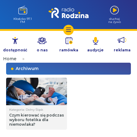
Kłodzko 97.1
słuchaj
FM
na żywo
Przejdź
do
dostępność
o nas
ramówka
audycje
reklama
treści
Home
»
Archiwum
Kategoria: Dolny Śląsk
Czym kierować się podczas
wyboru fotelika dla
niemowlaka?