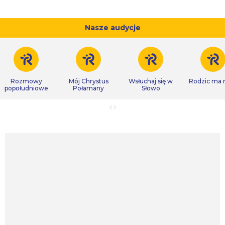
Nasze audycje
Rozmowy
Mój Chrystus
Wsłuchaj się w
Rodzic ma
popołudniowe
Połamany
Słowo