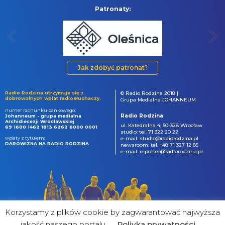
Patronaty:
Jak zdobyć patronat?
Radio Rodzina utrzymuje się z
© Radio Rodzina 2018 |
dobrowolnych wpłat radiosłuchaczy.
Grupa Medialna JOHANNEUM
numer rachunku bankowego:
Radio Rodzina
Johanneum - grupa medialna
Archidiecezji Wrocławskiej
ul. Katedralna 4, 50-328 Wrocław
69 1600 1462 1813 6262 6000 0001
studio: tel. 71 322 20 22
wpłaty z tytułem:
e-mail: studio@radiorodzina.pl
DAROWIZNA NA RADIO RODZINA
newsroom: tel. +48 71 327 12 85
e-mail: reporter@radiorodzina.pl
Korzystamy z plików cookie by zagwarantować najwyższa
jakość naszego portalu
Poliyka prywatności