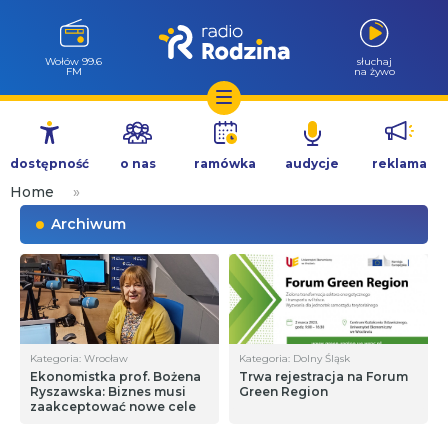
Wołów 99.6
słuchaj
FM
na żywo
Przejdź
do
dostępność
o nas
ramówka
audycje
reklama
treści
Home
»
Archiwum
Kategoria: Wrocław
Kategoria: Dolny Śląsk
Ekonomistka prof. Bożena
Trwa rejestracja na Forum
Ryszawska: Biznes musi
Green Region
zaakceptować nowe cele