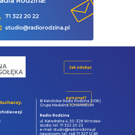
adia Rodzina!
71 322 20 22
studio@radiorodzina.pl
Jak zdobyć
patronat?
© Katolickie Radio Rodzina 2018 |
łuchaczy.
Grupa Medialna JOHANNEUM
chidiecezji
Radio Rodzina
1
ul. Katedralna 4, 50-328 Wrocław
studio: tel. 71 322 20 22
e-mail: studio@radiorodzina.pl
newsroom: tel. +48 71 327 12 85