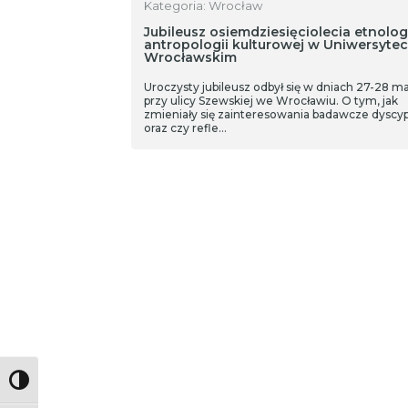
Kategoria: Wrocław
Jubileusz osiemdziesięciolecia etnologi
antropologii kulturowej w Uniwersytec
Wrocławskim
Uroczysty jubileusz odbył się w dniach 27-28 ma
przy ulicy Szewskiej we Wrocławiu. O tym, jak
zmieniały się zainteresowania badawcze dyscyp
oraz czy refle…
Toggle High Contrast