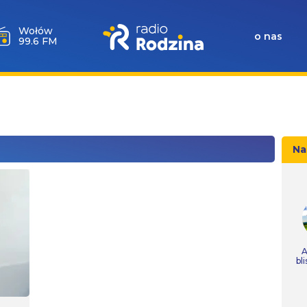
Wołów
o nas
99.6 FM
Na
A
bl