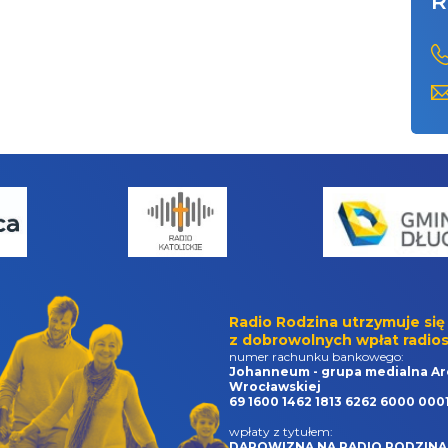
R
Radio Rodzina utrzymuje się
z dobrowolnych wpłat radios
numer rachunku bankowego:
Johanneum - grupa medialna Ar
Wrocławskiej
69 1600 1462 1813 6262 6000 000
wpłaty z tytułem:
DAROWIZNA NA RADIO RODZINA