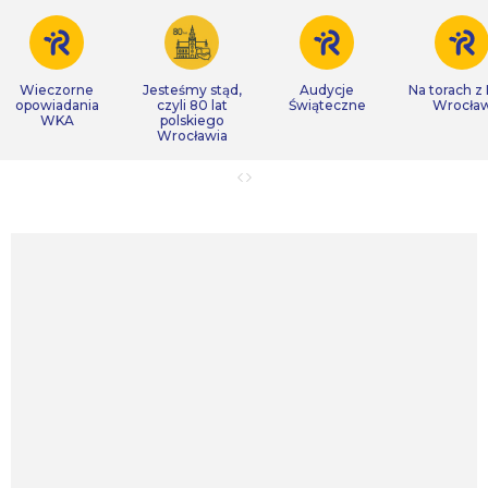
Wieczorne
Jesteśmy stąd,
Audycje
Na torach z
opowiadania
czyli 80 lat
Świąteczne
Wrocła
WKA
polskiego
Wrocławia