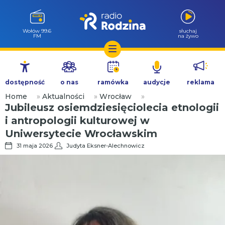
Wołów 99.6
słuchaj
FM
na żywo
Przejdź
do
dostępność
o nas
ramówka
audycje
reklama
treści
Home
»
Aktualności
»
Wrocław
»
Jubileusz osiemdziesięciolecia etnologii
i antropologii kulturowej w
Uniwersytecie Wrocławskim
31 maja 2026
Judyta Eksner-Alechnowicz