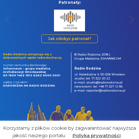
Patronaty:
Jak zdobyć patronat?
Radio Rodzina utrzymuje się z
© Radio Rodzina 2018 |
dobrowolnych wpłat radiosłuchaczy.
Grupa Medialna JOHANNEUM
numer rachunku bankowego:
Radio Rodzina
Johanneum - grupa medialna
Archidiecezji Wrocławskiej
ul. Katedralna 4, 50-328 Wrocław
69 1600 1462 1813 6262 6000 0001
studio: tel. 71 322 20 22
wpłaty z tytułem:
e-mail: studio@radiorodzina.pl
DAROWIZNA NA RADIO RODZINA
newsroom: tel. +48 71 327 12 85
e-mail: reporter@radiorodzina.pl
Korzystamy z plików cookie by zagwarantować najwyższa
jakość naszego portalu
Poliyka prywatności