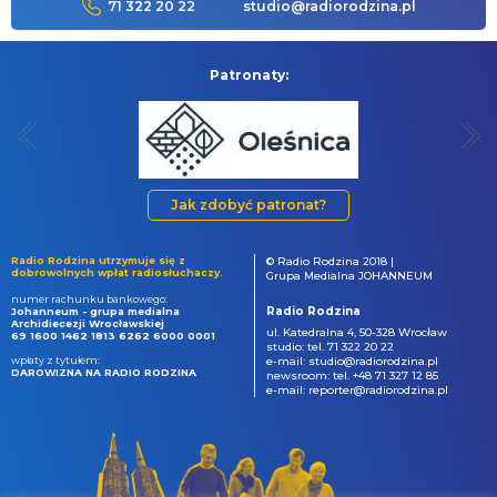
71 322 20 22
studio@radiorodzina.pl
Patronaty:
Jak zdobyć patronat?
Radio Rodzina utrzymuje się z
© Radio Rodzina 2018 |
dobrowolnych wpłat radiosłuchaczy.
Grupa Medialna JOHANNEUM
numer rachunku bankowego:
Radio Rodzina
Johanneum - grupa medialna
Archidiecezji Wrocławskiej
ul. Katedralna 4, 50-328 Wrocław
69 1600 1462 1813 6262 6000 0001
studio: tel. 71 322 20 22
wpłaty z tytułem:
e-mail: studio@radiorodzina.pl
DAROWIZNA NA RADIO RODZINA
newsroom: tel. +48 71 327 12 85
e-mail: reporter@radiorodzina.pl