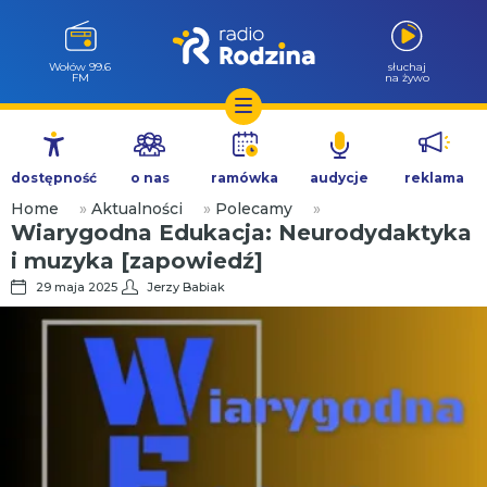
Wołów 99.6
słuchaj
FM
na żywo
Przejdź
do
dostępność
o nas
ramówka
audycje
reklama
treści
Home
»
Aktualności
»
Polecamy
»
Wiarygodna Edukacja: Neurodydaktyka
i muzyka [zapowiedź]
29 maja 2025
Jerzy Babiak