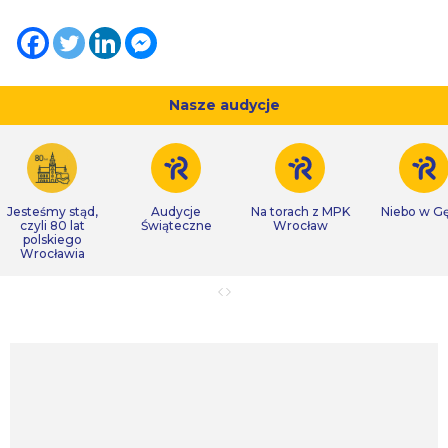
Nasze audycje
Jesteśmy stąd,
Audycje
Na torach z MPK
Niebo w Gę
czyli 80 lat
Świąteczne
Wrocław
polskiego
Wrocławia