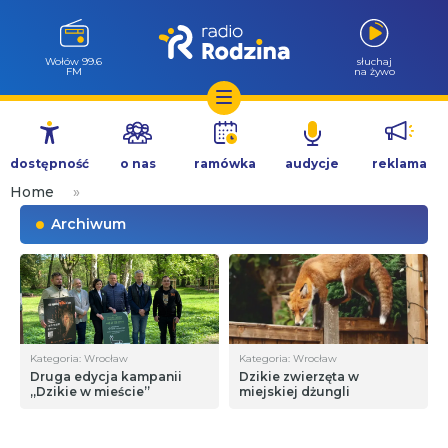
Wołów 99.6
słuchaj
FM
na żywo
Przejdź
do
dostępność
o nas
ramówka
audycje
reklama
treści
Home
»
Archiwum
Kategoria: Wrocław
Kategoria: Wrocław
Druga edycja kampanii
Dzikie zwierzęta w
„Dzikie w mieście”
miejskiej dżungli