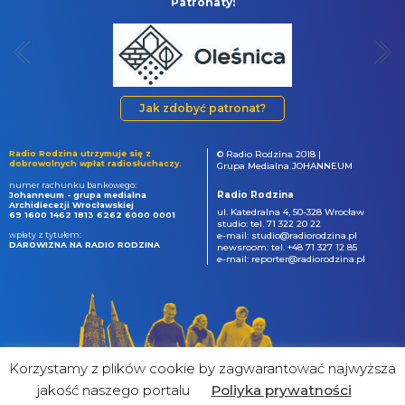
Patronaty:
Jak zdobyć patronat?
Radio Rodzina utrzymuje się z
© Radio Rodzina 2018 |
dobrowolnych wpłat radiosłuchaczy.
Grupa Medialna JOHANNEUM
numer rachunku bankowego:
Radio Rodzina
Johanneum - grupa medialna
Archidiecezji Wrocławskiej
ul. Katedralna 4, 50-328 Wrocław
69 1600 1462 1813 6262 6000 0001
studio: tel. 71 322 20 22
wpłaty z tytułem:
e-mail: studio@radiorodzina.pl
DAROWIZNA NA RADIO RODZINA
newsroom: tel. +48 71 327 12 85
e-mail: reporter@radiorodzina.pl
Korzystamy z plików cookie by zagwarantować najwyższa
jakość naszego portalu
Poliyka prywatności