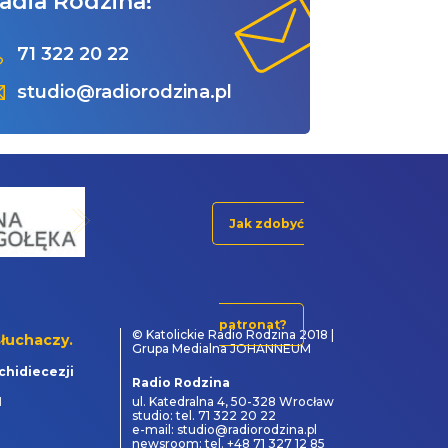
adia Rodzina!
71 322 20 22
studio@radiorodzina.pl
Jak zdobyć
patronat?
© Katolickie Radio Rodzina 2018 |
łuchaczy.
Grupa Medialna JOHANNEUM
chidiecezji
Radio Rodzina
1
ul. Katedralna 4, 50-328 Wrocław
studio: tel. 71 322 20 22
e-mail: studio@radiorodzina.pl
newsroom: tel. +48 71 327 12 85