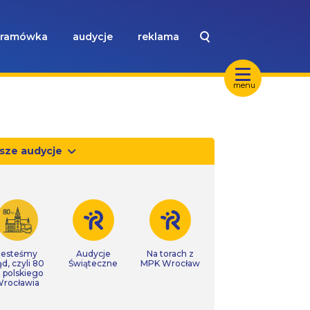
ramówka
audycje
reklama
menu
sze audycje
Jesteśmy
Audycje
Na torach z
ąd, czyli 80
Świąteczne
MPK Wrocław
t polskiego
rocławia