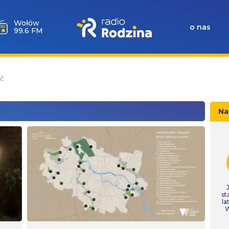
Wołów
o nas
99.6 FM
ć
Na
st
la
W