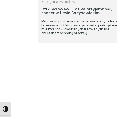
Kategoria: Wrocław
Dziki Wrocław — dzika przyjemność,
spacer w Lesie Sołtysowickim
Możliwość poznania wartościowych przyrodnic
terenów w pobliżu naszego miasta, podglądani
mieszkańców okolicznych lasów i dyskusje
związane z ochroną otaczają…
Toggle High Contrast