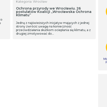
Kategoria: Wrocław
Ochrona przyrody we Wrocławiu. 26
postulatów Koalicji „Wrocławska Ochrona
Klimatu”
zo
Jedną z najświeższych inicjatyw mających z jednej
e
strony zwrócić uwagę na konieczność
przeciwdziałania skutkom ocieplania się klimatu, a z
drugiej zmotywować do…
Mó