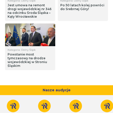
Kategoria: Dolny Śląsk
Kategoria: Dolny Śląsk
Jest umowa na remont
Po 50 latach kolej powróci
drogi wojewódzkiej nr 346
do Srebrnej Góry!
na odcinku Środa Śląska –
Kąty Wrocławskie
Kategoria: Dolny Śląsk
Powstanie most
tymczasowy na drodze
wojewódzkiej w Stroniu
Śląskim
Nasze audycje