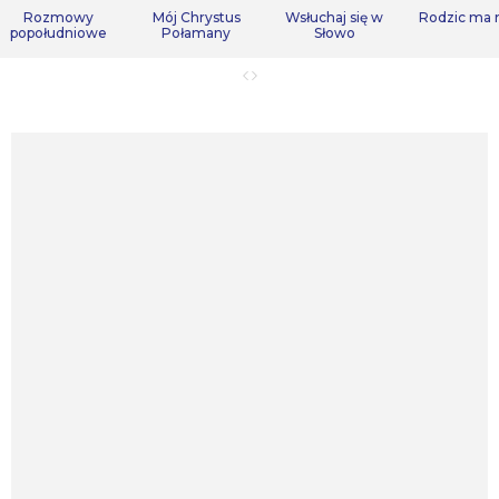
Rozmowy
Mój Chrystus
Wsłuchaj się w
Rodzic ma
popołudniowe
Połamany
Słowo