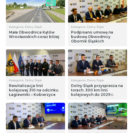
Kategoria: Dolny Śląsk
Kategoria: Dolny Śląsk
Mała Obwodnica Kątów
Podpisano umowę na
Wrocławskich coraz bliżej
budowę Obwodnicy
Obornik Śląskich
Kategoria: Dolny Śląsk
Kategoria: Dolny Śląsk
Rewitalizacja linii
Dolny Śląsk przyspiesza na
kolejowej 310 na odcinku
torach. 300 km linii
Łagiewniki – Kobierzyce
kolejowych do 2029 r.