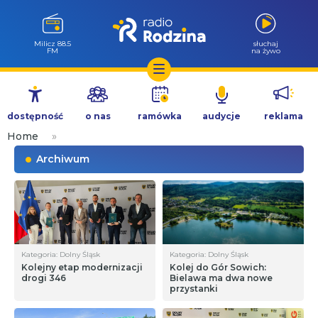
Milicz 88.5
słuchaj
FM
na żywo
Przejdź
do
dostępność
o nas
ramówka
audycje
reklama
treści
Home
»
Archiwum
Kategoria: Dolny Śląsk
Kategoria: Dolny Śląsk
Kolejny etap modernizacji
Kolej do Gór Sowich:
drogi 346
Bielawa ma dwa nowe
przystanki