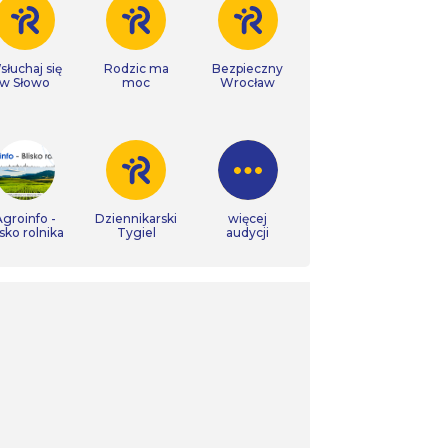
łuchaj się
Rodzic ma
Bezpieczny
w Słowo
moc
Wrocław
groinfo -
Dziennikarski
więcej
isko rolnika
Tygiel
audycji