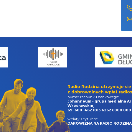
Radio Rodzina utrzymuje się
z dobrowolnych wpłat radios
numer rachunku bankowego:
Johanneum - grupa medialna Ar
Wrocławskiej
69 1600 1462 1813 6262 6000 000
wpłaty z tytułem:
DAROWIZNA NA RADIO RODZINA