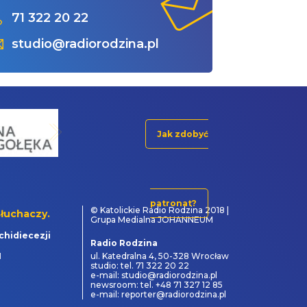
71 322 20 22
studio@radiorodzina.pl
Jak zdobyć
patronat?
© Katolickie Radio Rodzina 2018 |
łuchaczy.
Grupa Medialna JOHANNEUM
chidiecezji
Radio Rodzina
1
ul. Katedralna 4, 50-328 Wrocław
studio: tel. 71 322 20 22
e-mail: studio@radiorodzina.pl
newsroom: tel. +48 71 327 12 85
e-mail: reporter@radiorodzina.pl