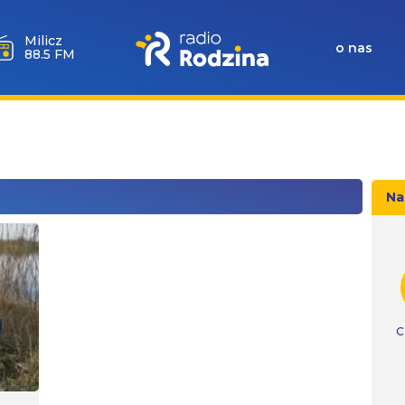
Milicz
o nas
88.5 FM
Na
C