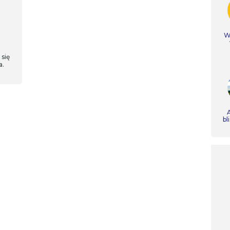
Ws
się
a.
A
bl