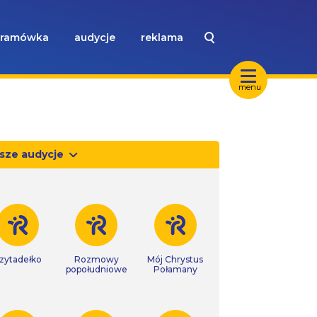
ramówka
audycje
reklama
menu
sze audycje
zytadełko
Rozmowy
Mój Chrystus
popołudniowe
Połamany