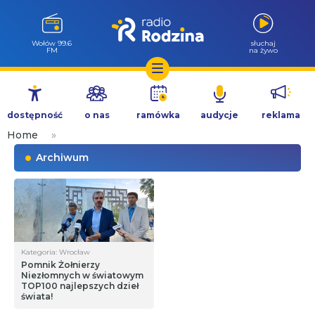
Wołów 99.6
słuchaj
FM
na żywo
Przejdź
do
dostępność
o nas
ramówka
audycje
reklama
treści
Home
»
Archiwum
Kategoria: Wrocław
Pomnik Żołnierzy
Niezłomnych w światowym
TOP100 najlepszych dzieł
świata!