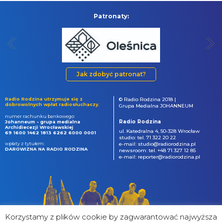
Patronaty:
Jak zdobyć patronat?
Radio Rodzina utrzymuje się z
© Radio Rodzina 2018 |
dobrowolnych wpłat radiosłuchaczy.
Grupa Medialna JOHANNEUM
numer rachunku bankowego:
Radio Rodzina
Johanneum - grupa medialna
Archidiecezji Wrocławskiej
ul. Katedralna 4, 50-328 Wrocław
69 1600 1462 1813 6262 6000 0001
studio: tel. 71 322 20 22
wpłaty z tytułem:
e-mail: studio@radiorodzina.pl
DAROWIZNA NA RADIO RODZINA
newsroom: tel. +48 71 327 12 85
e-mail: reporter@radiorodzina.pl
Korzystamy z plików cookie by zagwarantować najwyższa