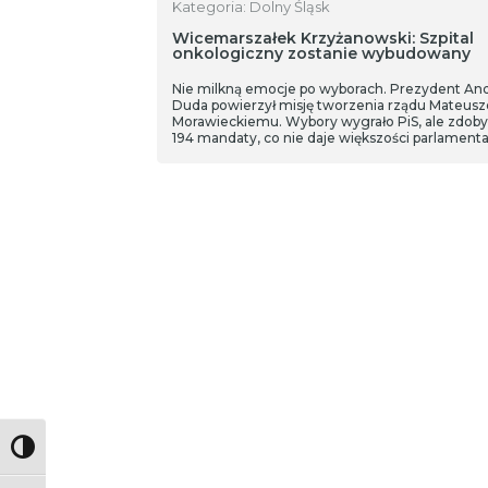
Kategoria: Dolny Śląsk
Wicemarszałek Krzyżanowski: Szpital
onkologiczny zostanie wybudowany
Nie milkną emocje po wyborach. Prezydent And
Duda powierzył misję tworzenia rządu Mateusz
Morawieckiemu. Wybory wygrało PiS, ale zdoby
194 mandaty, co nie daje większości parlamenta
Taką większość deklaruje opozycja złożona z Koa
Obywatelskiej, Trzeciej Drogi i Lewicy – 248
mandatów. Do większości parlamentarnej potr
231 mandatów. Czy wybory parlamentarne będ
rzutować na koalicję Bezpartyjnych
Samorządowców i PiS w dolnośląskim Sejmiku
Toggle High Contrast