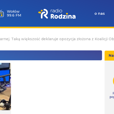
Wołów
o nas
99.6 FM
arnej. Taką większość deklaruje opozycja złożona z Koalicji O
Na
po