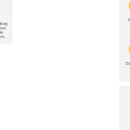
rzej
owi
ło
rnej.
licji
zeba
ą
?
Dz