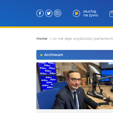
słuchaj
na żywo
Przejdź
Home
»
co nie daje większości parlament
do
treści
Archiwum