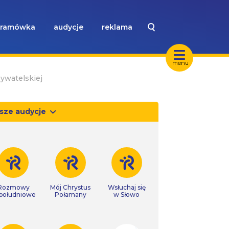
ramówka
audycje
reklama
menu
bywatelskiej
sze audycje
Rozmowy
Mój Chrystus
Wsłuchaj się
południowe
Połamany
w Słowo