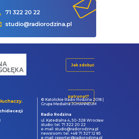
71 322 20 22
studio@radiorodzina.pl
Jak zdobyć
patronat?
© Katolickie Radio Rodzina 2018 |
łuchaczy.
Grupa Medialna JOHANNEUM
chidiecezji
Radio Rodzina
1
ul. Katedralna 4, 50-328 Wrocław
studio: tel. 71 322 20 22
e-mail: studio@radiorodzina.pl
newsroom: tel. +48 71 327 12 85
e-mail: reporter@radiorodzina.pl