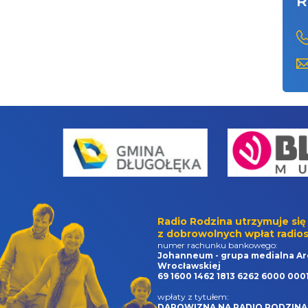
R
Radio Rodzina utrzymuje się
z dobrowolnych wpłat radios
numer rachunku bankowego:
Johanneum - grupa medialna Ar
Wrocławskiej
69 1600 1462 1813 6262 6000 000
wpłaty z tytułem:
DAROWIZNA NA RADIO RODZINA