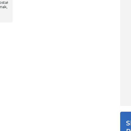
ostał
nak,
S