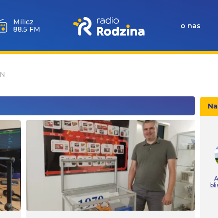
Milicz
o nas
88.5 FM
AN
Na
A
bl