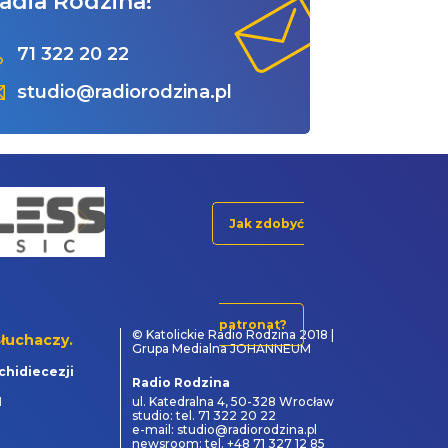
adia Rodzina!
71 322 20 22
studio@radiorodzina.pl
Jak zdobyć
patronat?
© Katolickie Radio Rodzina 2018 |
łuchaczy.
Grupa Medialna JOHANNEUM
chidiecezji
Radio Rodzina
1
ul. Katedralna 4, 50-328 Wrocław
studio: tel. 71 322 20 22
e-mail: studio@radiorodzina.pl
newsroom: tel. +48 71 327 12 85