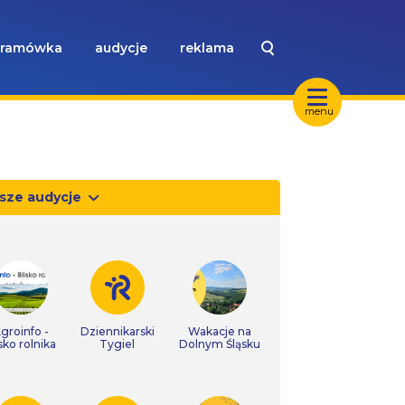
ramówka
audycje
reklama
menu
sze audycje
groinfo -
Dziennikarski
Wakacje na
isko rolnika
Tygiel
Dolnym Śląsku