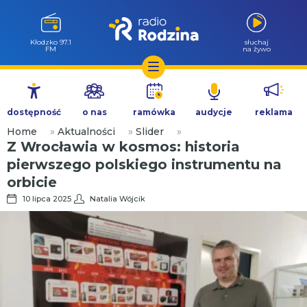
Wołów 99.6
słuchaj
FM
na żywo
Przejdź
do
dostępność
o nas
ramówka
audycje
reklama
treści
Home
»
Aktualności
»
Slider
»
Z Wrocławia w kosmos: historia
pierwszego polskiego instrumentu na
orbicie
10 lipca 2025
Natalia Wójcik