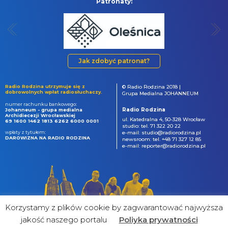
Patronaty:
Jak zdobyć patronat?
Radio Rodzina utrzymuje się z
© Radio Rodzina 2018 |
dobrowolnych wpłat radiosłuchaczy.
Grupa Medialna JOHANNEUM
numer rachunku bankowego:
Radio Rodzina
Johanneum - grupa medialna
Archidiecezji Wrocławskiej
ul. Katedralna 4, 50-328 Wrocław
69 1600 1462 1813 6262 6000 0001
studio: tel. 71 322 20 22
wpłaty z tytułem:
e-mail: studio@radiorodzina.pl
DAROWIZNA NA RADIO RODZINA
newsroom: tel. +48 71 327 12 85
e-mail: reporter@radiorodzina.pl
Korzystamy z plików cookie by zagwarantować najwyższa
jakość naszego portalu
Poliyka prywatności