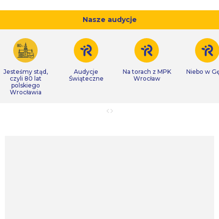
Nasze audycje
Jesteśmy stąd,
Audycje
Na torach z MPK
Niebo w Gę
czyli 80 lat
Świąteczne
Wrocław
polskiego
Wrocławia