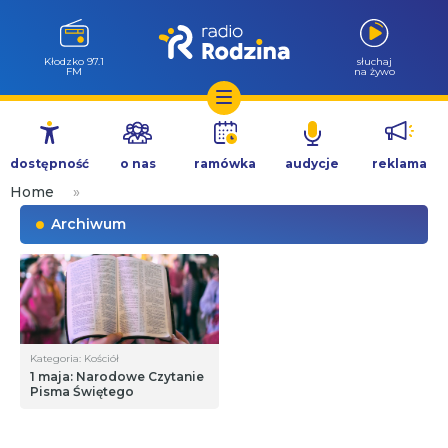
Wołów 99.6
słuchaj
FM
na żywo
Przejdź
do
dostępność
o nas
ramówka
audycje
reklama
treści
Home
»
Archiwum
Kategoria: Kościół
1 maja: Narodowe Czytanie
Pisma Świętego