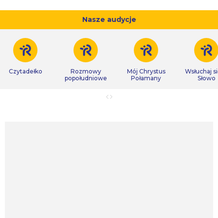
Nasze audycje
Czytadełko
Rozmowy
Mój Chrystus
Wsłuchaj s
popołudniowe
Połamany
Słowo