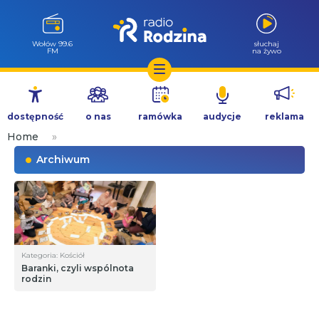
Milicz 88.5
słuchaj
FM
na żywo
Przejdź
do
dostępność
o nas
ramówka
audycje
reklama
treści
Home
»
Archiwum
Kategoria: Kościół
Baranki, czyli wspólnota
rodzin