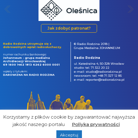
Jak zdobyć patronat?
Radio Rodzina utrzymuje się z
© Radio Rodzina 2018 |
dobrowolnych wpłat radiosłuchaczy.
Grupa Medialna JOHANNEUM
numer rachunku bankowego:
Radio Rodzina
Johanneum - grupa medialna
Archidiecezji Wrocławskiej
ul. Katedralna 4, 50-328 Wrocław
69 1600 1462 1813 6262 6000 0001
studio: tel. 71 322 20 22
wpłaty z tytułem:
e-mail: studio@radiorodzina.pl
DAROWIZNA NA RADIO RODZINA
newsroom: tel. +48 71 327 12 85
e-mail: reporter@radiorodzina.pl
Korzystamy z plików cookie by zagwarantować najwyższa
jakość naszego portalu
Poliyka prywatności
Akceptuj
powered by
&