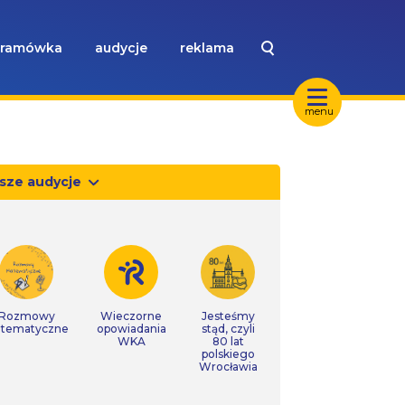
ramówka
audycje
reklama
menu
sze audycje
Rozmowy
Wieczorne
Jesteśmy
tematyczne
opowiadania
stąd, czyli
WKA
80 lat
polskiego
Wrocławia