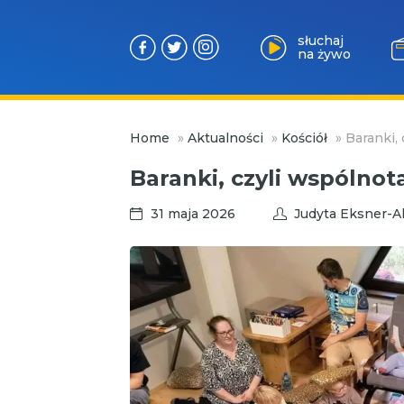
słuchaj
na żywo
Przejdź
Home
»
Aktualności
»
Kościół
»
Baranki, 
do
treści
Baranki, czyli wspólnot
31 maja 2026
Judyta Eksner-A