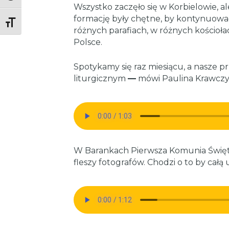
Wszystko zaczęło się w Korbielowie, a
formację były chętne, by kontynuować 
Toggle Font size
różnych parafiach, w różnych kościołac
Polsce.
Spotykamy się raz miesiącu, a nasze 
liturgicznym
—
mówi Paulina Krawczy
W Barankach Pierwsza Komunia Święt
fleszy fotografów. Chodzi o to by cał