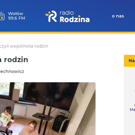
Wołów
o nas
99.6 FM
czyli wspólnota rodzin
a rodzin
Na
lechnowicz
Ma