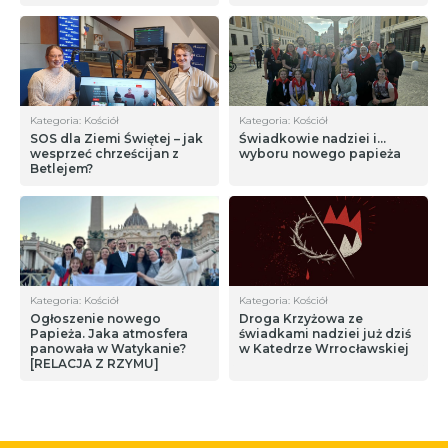
Kategoria: Kościół
Kategoria: Kościół
SOS dla Ziemi Świętej – jak
Świadkowie nadziei i…
wesprzeć chrześcijan z
wyboru nowego papieża
Betlejem?
Kategoria: Kościół
Kategoria: Kościół
Ogłoszenie nowego
Droga Krzyżowa ze
Papieża. Jaka atmosfera
świadkami nadziei już dziś
panowała w Watykanie?
w Katedrze Wrrocławskiej
[RELACJA Z RZYMU]