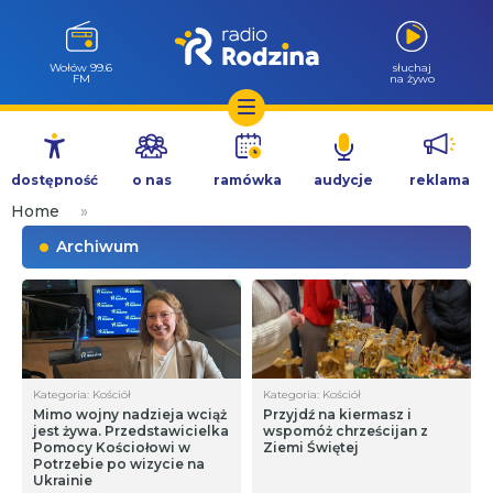
Wołów 99.6
słuchaj
FM
na żywo
Przejdź
do
dostępność
o nas
ramówka
audycje
reklama
treści
Home
»
Archiwum
Kategoria: Kościół
Kategoria: Kościół
Mimo wojny nadzieja wciąż
Przyjdź na kiermasz i
jest żywa. Przedstawicielka
wspomóż chrześcijan z
Pomocy Kościołowi w
Ziemi Świętej
Potrzebie po wizycie na
Ukrainie