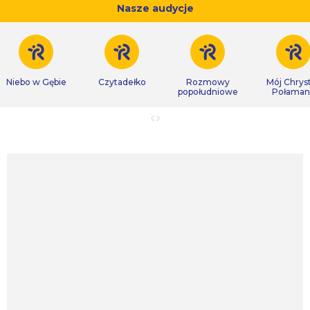
Nasze audycje
Niebo w Gębie
Czytadełko
Rozmowy
Mój Chrys
popołudniowe
Połaman