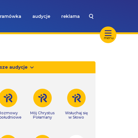
ramówka
audycje
reklama
menu
sze audycje
Rozmowy
Mój Chrystus
Wsłuchaj się
południowe
Połamany
w Słowo