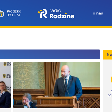
Wołów
o nas
99.6 FM
Na
po