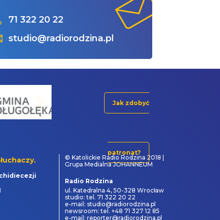
71 322 20 22
studio@radiorodzina.pl
Jak zdobyć
patronat?
© Katolickie Radio Rodzina 2018 |
łuchaczy.
Grupa Medialna JOHANNEUM
chidiecezji
Radio Rodzina
1
ul. Katedralna 4, 50-328 Wrocław
studio: tel. 71 322 20 22
e-mail: studio@radiorodzina.pl
newsroom: tel. +48 71 327 12 85
e-mail: reporter@radiorodzina.pl