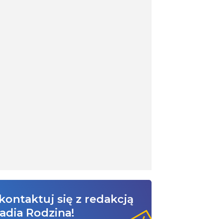
kontaktuj się z redakcją
adia Rodzina!