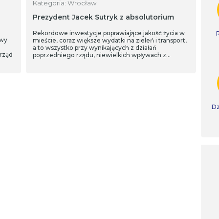
Kategoria: Wrocław
Prezydent Jacek Sutryk z absolutorium
Rekordowe inwestycje poprawiające jakość życia w
owy
mieście, coraz większe wydatki na zieleń i transport,
a to wszystko przy wynikających z działań
rząd
poprzedniego rządu, niewielkich wpływach z
podatków PIT i CIT. O tym m.in. mówił prezydent
Wrocławia Jacek Sutryk, podsumowując minione 12
miesięcy. Rada Miejska udzieliła absolutorium i
przyjęła kolejny raport o stanie miasta.
Dz