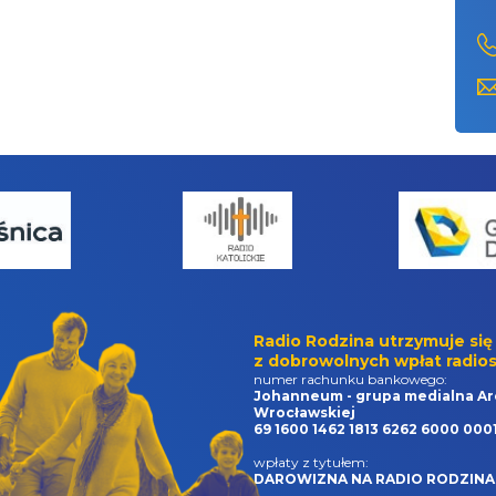
Radio Rodzina utrzymuje się
z dobrowolnych wpłat radios
numer rachunku bankowego:
Johanneum - grupa medialna Ar
Wrocławskiej
69 1600 1462 1813 6262 6000 000
wpłaty z tytułem:
DAROWIZNA NA RADIO RODZINA