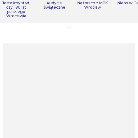
Jesteśmy stąd,
Audycje
Na torach z MPK
Niebo w Gę
czyli 80 lat
Świąteczne
Wrocław
polskiego
Wrocławia