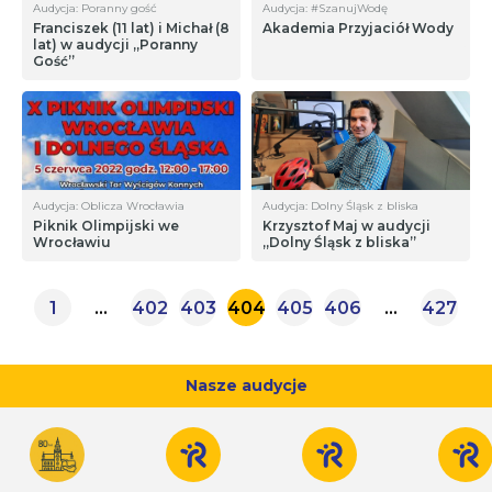
Audycja: Poranny gość
Audycja: #SzanujWodę
Franciszek (11 lat) i Michał (8
Akademia Przyjaciół Wody
lat) w audycji „Poranny
Gość”
Audycja: Oblicza Wrocławia
Audycja: Dolny Śląsk z bliska
Piknik Olimpijski we
Krzysztof Maj w audycji
Wrocławiu
„Dolny Śląsk z bliska”
1
…
402
403
404
405
406
…
427
Nasze audycje