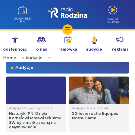
Wołów 99.6
słuchaj
FM
na żywo
Przejdź
do
dostępność
o nas
ramówka
audycje
reklama
treści
Home
»
Audycje
»
Audycje
Audycja: Odkrywamy historię
Audycja: Dziś w Kościele
Historyk IPN: Dzięki
20-lecie ruchu Equipes
Kornelowi Morawieckiemu
Notre-Dame
SW była marką znaną na
całym świecie