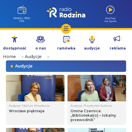
Wołów 99.6
słuchaj
FM
na żywo
Przejdź
do
dostępność
o nas
ramówka
audycje
reklama
treści
Home
»
Audycje
»
Audycje
Audycja: Oblicza Wrocławia
Audycja: Przystanek Kultura
Wrocław pięknieje
Gmina Czernica:
„Biblioteka(rz) – lokalny
przewodnik”