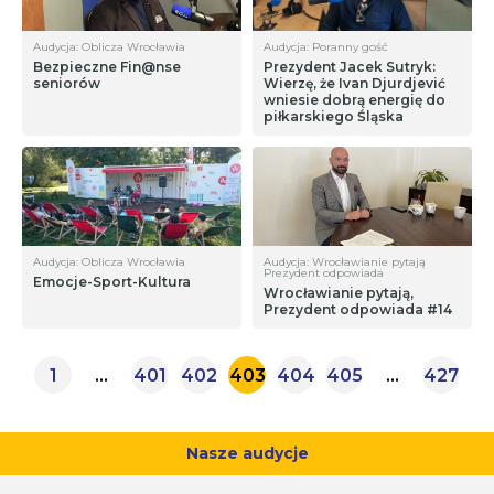
Audycja: Oblicza Wrocławia
Audycja: Poranny gość
Bezpieczne Fin@nse
Prezydent Jacek Sutryk:
seniorów
Wierzę, że Ivan Djurdjević
wniesie dobrą energię do
piłkarskiego Śląska
Audycja: Oblicza Wrocławia
Audycja: Wrocławianie pytają
Prezydent odpowiada
Emocje-Sport-Kultura
Wrocławianie pytają,
Prezydent odpowiada #14
1
…
401
402
403
404
405
…
427
Nasze audycje