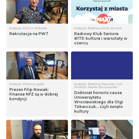
Audycja: Dziś w Kościele
Audycja: Radiowy Klub Seniora
Rekrutacja na PWT
Radiowy Klub Seniora
#173: kultura i warsztaty w
czercu
Audycja: Poranny gość
Audycja: Radiowy Kaowiec czyli
Felieton Pawła Skrzywanka
Prezes Filip Nowak:
Doktorat honoris causa
Finanse NFZ są w dobrej
Uniwersytetu
kondycji
Wrocławskiego dla Olgi
Tokarczuk… czyli święto
kultury