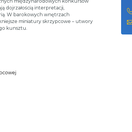
 licznych międzynarodowych konkursów
 dojrzałością interpretacji,
erią. W barokowych wnętrzach
niejsze miniatury skrzypcowe – utwory
ego kunsztu.
ypcowej