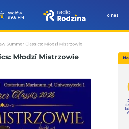
Wołów
o nas
99.6 FM
aw Summer Classics: Młodzi Mistrzowie
s: Młodzi Mistrzowie
Na
st
la
W