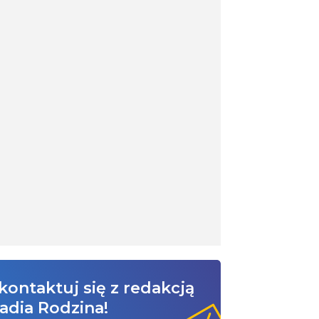
kontaktuj się z redakcją
adia Rodzina!