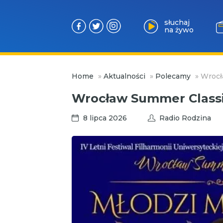
słuchaj
na żywo
Przejdź
Home
»
Aktualności
»
Polecamy
»
Wrocł
do
treści
Wrocław Summer Classic
8 lipca 2026
Radio Rodzina