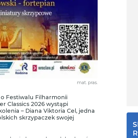
mat. pras.
o Festiwalu Filharmonii
 Classics 2026 wystąpi
lenia – Diana Viktoria Cel, jedna
lskich skrzypaczek swojej
S
R