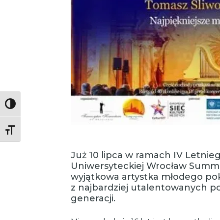
Toggle High Contrast
Toggle Font size
Już 10 lipca w ramach IV Letnieg
Uniwersyteckiej Wrocław Summer
wyjątkowa artystka młodego poko
z najbardziej utalentowanych po
generacji.