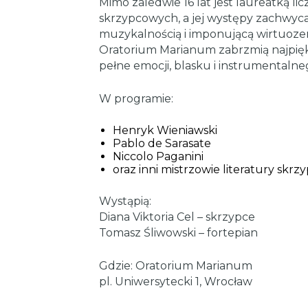
Mimo zaledwie 16 lat jest laureatką
skrzypcowych, a jej występy zachwycają
muzykalnością i imponującą wirtuoz
Oratorium Marianum zabrzmią najpięk
pełne emocji, blasku i instrumentaln
W programie:
Henryk Wieniawski
Pablo de Sarasate
Niccolo Paganini
oraz inni mistrzowie literatury skrz
Wystąpią:
Diana Viktoria Cel – skrzypce
Tomasz Śliwowski – fortepian
Gdzie: Oratorium Marianum
pl. Uniwersytecki 1, Wrocław