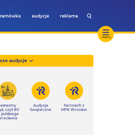
ramówka
audycje
reklama
menu
sze audycje
Jesteśmy
Audycje
Na torach z
ąd, czyli 80
Świąteczne
MPK Wrocław
t polskiego
rocławia