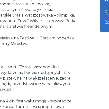
andra Mirosław – olimpijka,
, Justyna Kowalczyk-Tekieli –
iarskie), Maja Włoszczowska – olimpijka,
 Zuzanna „Zuza” Witych – pierwsza Polka
 narciarstwie freeride’owym.
łaśnie na Festiwalu Górskim odbędzie
sandry Mirosław!
o w Lądku-Zdroju każdego dnia
 wydarzenia będzie dostępnych aż 5
 piątek, na największej scenie, zagra
y będą przedstawiane w najbliższych
ki.pl.
na 4 dni festiwalu mogą korzystać ze
 koncertami i częścią imprezową.