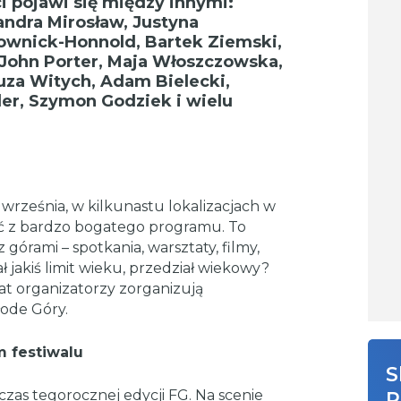
 pojawi się między innymi:
ndra Mirosław, Justyna
ownick-Honnold, Bartek Ziemski,
, John Porter, Maja Włoszczowska,
Zuza Witych, Adam Bielecki,
ler, Szymon Godziek i wielu
 września, w kilkunastu lokalizacjach w
ć z bardzo bogatego programu. To
órami – spotkania, warsztaty, filmy,
 jakiś limit wieku, przedział wiekowy?
 lat organizatorzy zorganizują
łode Góry.
m festiwalu
S
as tegorocznej edycji FG. Na scenie
R