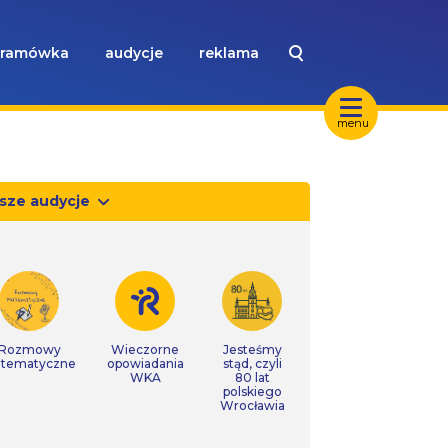
ramówka
audycje
reklama
menu
sze audycje
Rozmowy
Wieczorne
Jesteśmy
tematyczne
opowiadania
stąd, czyli
WKA
80 lat
polskiego
Wrocławia