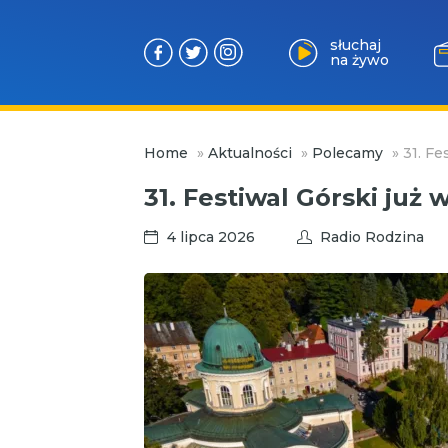
słuchaj
na żywo
Przejdź
Home
»
Aktualności
»
Polecamy
»
31. Fe
do
treści
31. Festiwal Górski już
4 lipca 2026
Radio Rodzina