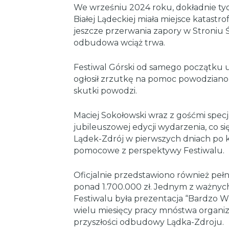
We wrześniu 2024 roku, dokładnie tydz
Białej Lądeckiej miała miejsce katast
jeszcze przerwania zapory w Stroniu Ś
odbudowa wciąż trwa.
Festiwal Górski od samego początku
ogłosił zrzutkę na pomoc powodzianom
skutki powodzi.
Maciej Sokołowski wraz z gośćmi specj
jubileuszowej edycji wydarzenia, co s
Lądek-Zdrój w pierwszych dniach po kat
pomocowe z perspektywy Festiwalu.
Oficjalnie przedstawiono również pełne
ponad 1.700.000 zł. Jednym z ważny
Festiwalu była prezentacja “Bardzo 
wielu miesięcy pracy mnóstwa organiza
przyszłości odbudowy Lądka-Zdroju.