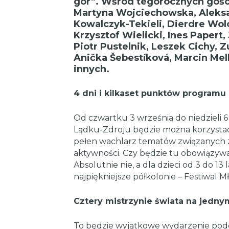
gór”. Wśród tegorocznych gości
Martyna Wojciechowska, Aleksa
Kowalczyk-Tekieli, Dierdre Wol
Krzysztof Wielicki, Ines Papert
Piotr Pustelnik, Leszek Cichy, 
Anička Šebestíková, Marcin Mel
innych.
4 dni i kilkaset punktów programu
Od czwartku 3 września do niedzieli 6
Lądku-Zdroju będzie można korzysta
pełen wachlarz tematów związanych z g
aktywności. Czy będzie tu obowiązywał
Absolutnie nie, a dla dzieci od 3 do 13
najpiękniejsze półkolonie – Festiwal M
Cztery mistrzynie świata na jedny
To będzie wyjątkowe wydarzenie podcz