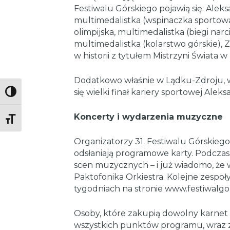
Festiwalu Górskiego pojawią się: Aleks
multimedalistka (wspinaczka sportowa)
olimpijska, multimedalistka (biegi narc
multimedalistka (kolarstwo górskie),
w historii z tytułem Mistrzyni Świata w
Dodatkowo właśnie w Lądku-Zdroju, w
się wielki finał kariery sportowej Alek
Toggle High Contrast
Koncerty i wydarzenia muzyczne
Toggle Font size
Organizatorzy 31. Festiwalu Górskieg
odsłaniają programowe karty. Podczas
scen muzycznych – i już wiadomo, że w
Paktofonika Orkiestra. Kolejne zespoł
tygodniach na stronie www.festiwalgors
Osoby, które zakupią dowolny karnet 
wszystkich punktów programu, wraz z