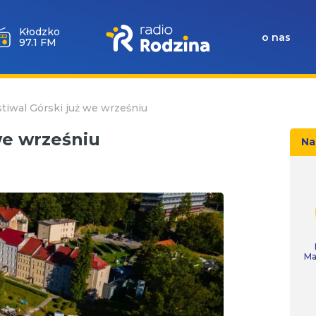
Wołów
o nas
99.6 FM
stiwal Górski już we wrześniu
 we wrześniu
Na
Ma