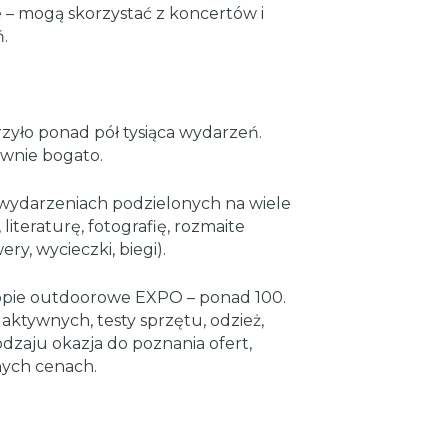
 – mogą skorzystać z koncertów i
.
zyło ponad pół tysiąca wydarzeń.
wnie bogato.
wydarzeniach podzielonych na wiele
 literaturę, fotografię, rozmaite
ry, wycieczki, biegi).
ropie outdoorowe EXPO – ponad 100.
ktywnych, testy sprzętu, odzież,
odzaju okazja do poznania ofert,
nych cenach.