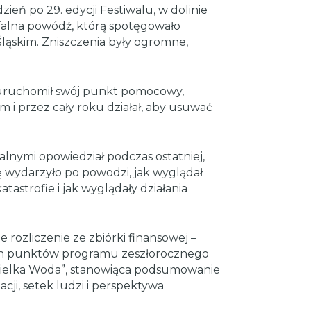
ień po 29. edycji Festiwalu, w dolinie
rofalna powódź, którą spotęgowało
ląskim. Zniszczenia były ogromne,
 uruchomił swój punkt pomocowy,
 i przez cały roku działał, aby usuwać
alnymi opowiedział podczas ostatniej,
ię wydarzyło po powodzi, jak wyglądał
astrofie i jak wyglądały działania
 rozliczenie ze zbiórki finansowej –
ch punktów programu zeszłorocznego
Wielka Woda”, stanowiąca podsumowanie
cji, setek ludzi i perspektywa