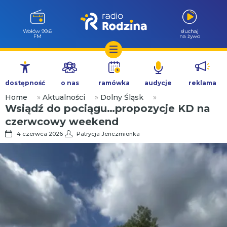
Wołów 99.6
słuchaj
FM
na żywo
Przejdź
do
dostępność
o nas
ramówka
audycje
reklama
treści
Home
»
Aktualności
»
Dolny Śląsk
»
Wsiądź do pociągu…propozycje KD na
czerwcowy weekend
4 czerwca 2026
Patrycja Jenczmionka