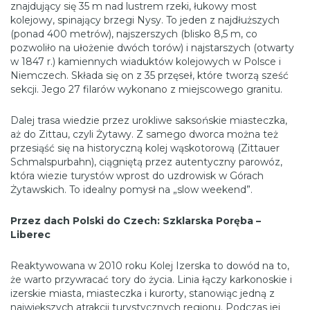
znajdujący się 35 m nad lustrem rzeki, łukowy most
kolejowy, spinający brzegi Nysy. To jeden z najdłuższych
(ponad 400 metrów), najszerszych (blisko 8,5 m, co
pozwoliło na ułożenie dwóch torów) i najstarszych (otwarty
w 1847 r.) kamiennych wiaduktów kolejowych w Polsce i
Niemczech. Składa się on z 35 przęseł, które tworzą sześć
sekcji. Jego 27 filarów wykonano z miejscowego granitu.
Dalej trasa wiedzie przez urokliwe saksońskie miasteczka,
aż do Zittau, czyli Żytawy. Z samego dworca można też
przesiąść się na historyczną kolej wąskotorową (Zittauer
Schmalspurbahn), ciągniętą przez autentyczny parowóz,
która wiezie turystów wprost do uzdrowisk w Górach
Żytawskich. To idealny pomysł na „slow weekend”.
Przez dach Polski do Czech: Szklarska Poręba –
Liberec
Reaktywowana w 2010 roku Kolej Izerska to dowód na to,
że warto przywracać tory do życia. Linia łączy karkonoskie i
izerskie miasta, miasteczka i kurorty, stanowiąc jedną z
największych atrakcji turystycznych regionu. Podczas jej