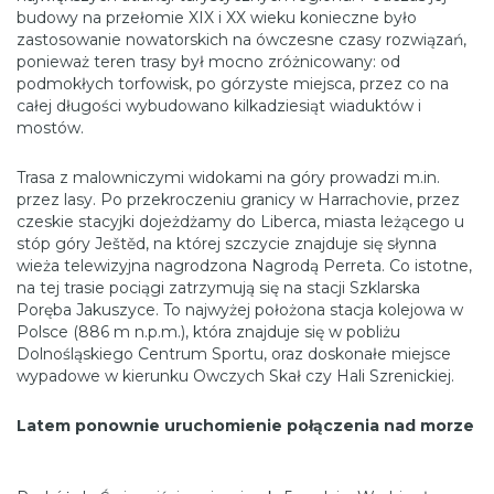
budowy na przełomie XIX i XX wieku konieczne było
zastosowanie nowatorskich na ówczesne czasy rozwiązań,
ponieważ teren trasy był mocno zróżnicowany: od
podmokłych torfowisk, po górzyste miejsca, przez co na
całej długości wybudowano kilkadziesiąt wiaduktów i
mostów.
Trasa z malowniczymi widokami na góry prowadzi m.in.
przez lasy. Po przekroczeniu granicy w Harrachovie, przez
czeskie stacyjki dojeżdżamy do Liberca, miasta leżącego u
stóp góry Ještěd, na której szczycie znajduje się słynna
wieża telewizyjna nagrodzona Nagrodą Perreta. Co istotne,
na tej trasie pociągi zatrzymują się na stacji Szklarska
Poręba Jakuszyce. To najwyżej położona stacja kolejowa w
Polsce (886 m n.p.m.), która znajduje się w pobliżu
Dolnośląskiego Centrum Sportu, oraz doskonałe miejsce
wypadowe w kierunku Owczych Skał czy Hali Szrenickiej.
Latem ponownie uruchomienie połączenia nad morze