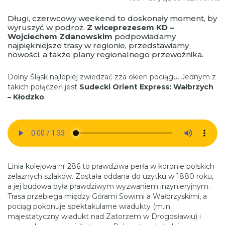
Długi, czerwcowy weekend to doskonały moment, by
wyruszyć w podroż.
Z wiceprezesem KD –
Wojciechem Zdanowskim
podpowiadamy
najpiękniejsze trasy w regionie, przedstawiamy
nowości, a także plany regionalnego przewoźnika.
Dolny Śląsk najlepiej zwiedzać zza okien pociągu. Jednym z
takich połączeń jest
Sudecki Orient Express: Wałbrzych
– Kłodzko
.
Linia kolejowa nr 286 to prawdziwa perła w koronie polskich
żelaznych szlaków. Została oddana do użytku w 1880 roku,
a jej budowa była prawdziwym wyzwaniem inżynieryjnym.
Trasa przebiega między Górami Sowimi a Wałbrzyskimi, a
pociąg pokonuje spektakularne wiadukty (m.in.
majestatyczny wiadukt nad Zatorzem w Drogosławiu) i