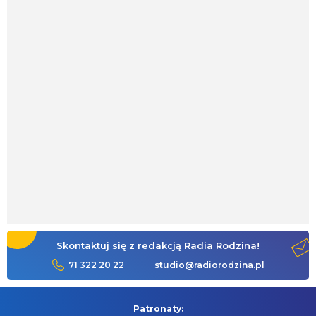
Skontaktuj się z redakcją Radia Rodzina!
71 322 20 22
studio@radiorodzina.pl
Patronaty: