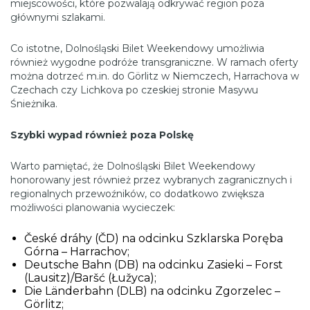
miejscowości, które pozwalają odkrywać region poza
głównymi szlakami.
Co istotne, Dolnośląski Bilet Weekendowy umożliwia
również wygodne podróże transgraniczne. W ramach oferty
można dotrzeć m.in. do Görlitz w Niemczech, Harrachova w
Czechach czy Lichkova po czeskiej stronie Masywu
Śnieżnika.
Szybki wypad również poza Polskę
Warto pamiętać, że Dolnośląski Bilet Weekendowy
honorowany jest również przez wybranych zagranicznych i
regionalnych przewoźników, co dodatkowo zwiększa
możliwości planowania wycieczek:
České dráhy (ČD) na odcinku Szklarska Poręba
Górna – Harrachov;
Deutsche Bahn (DB) na odcinku Zasieki – Forst
(Lausitz)/Baršć (Łužyca);
Die Länderbahn (DLB) na odcinku Zgorzelec –
Görlitz;