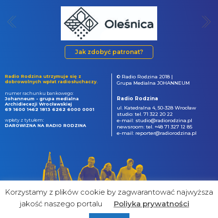
Jak zdobyć patronat?
Radio Rodzina utrzymuje się z
© Radio Rodzina 2018 |
dobrowolnych wpłat radiosłuchaczy.
Grupa Medialna JOHANNEUM
numer rachunku bankowego:
Radio Rodzina
Johanneum - grupa medialna
Archidiecezji Wrocławskiej
ul. Katedralna 4, 50-328 Wrocław
69 1600 1462 1813 6262 6000 0001
studio: tel. 71 322 20 22
wpłaty z tytułem:
e-mail: studio@radiorodzina.pl
DAROWIZNA NA RADIO RODZINA
newsroom: tel. +48 71 327 12 85
e-mail: reporter@radiorodzina.pl
Korzystamy z plików cookie by zagwarantować najwyższa
jakość naszego portalu
Poliyka prywatności