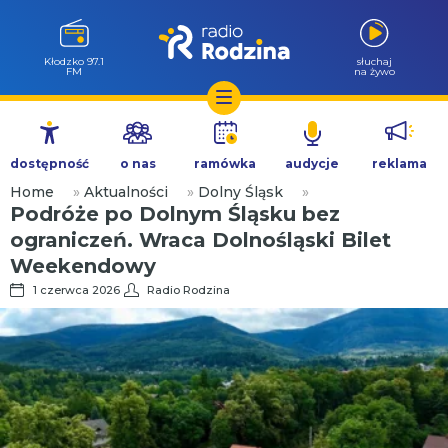
Wołów 99.6
słuchaj
FM
na żywo
Przejdź
do
dostępność
o nas
ramówka
audycje
reklama
treści
Home
»
Aktualności
»
Dolny Śląsk
»
Podróże po Dolnym Śląsku bez
ograniczeń. Wraca Dolnośląski Bilet
Weekendowy
1 czerwca 2026
Radio Rodzina