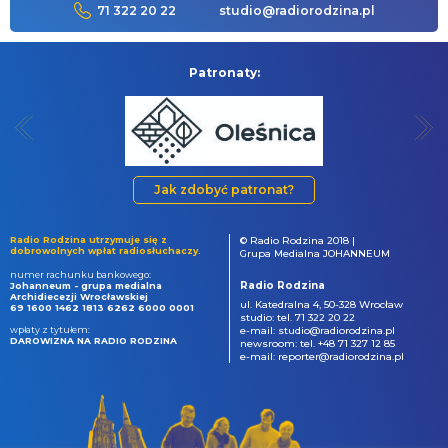
71 322 20 22
studio@radiorodzina.pl
Patronaty:
Jak zdobyć patronat?
Radio Rodzina utrzymuje się z
© Radio Rodzina 2018 |
dobrowolnych wpłat radiosłuchaczy.
Grupa Medialna JOHANNEUM
numer rachunku bankowego:
Radio Rodzina
Johanneum - grupa medialna
Archidiecezji Wrocławskiej
ul. Katedralna 4, 50-328 Wrocław
69 1600 1462 1813 6262 6000 0001
studio: tel. 71 322 20 22
wpłaty z tytułem:
e-mail: studio@radiorodzina.pl
DAROWIZNA NA RADIO RODZINA
newsroom: tel. +48 71 327 12 85
e-mail: reporter@radiorodzina.pl