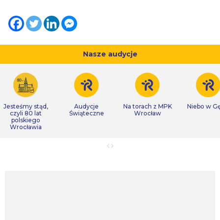
Nasze audycje
Jesteśmy stąd,
Audycje
Na torach z MPK
Niebo w Gę
czyli 80 lat
Świąteczne
Wrocław
polskiego
Wrocławia