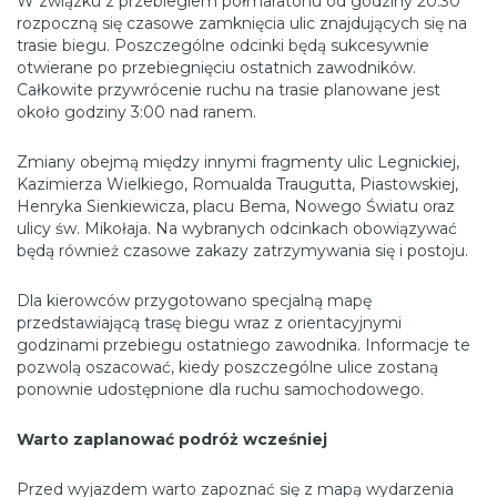
W związku z przebiegiem półmaratonu od godziny 20:30
rozpoczną się czasowe zamknięcia ulic znajdujących się na
trasie biegu. Poszczególne odcinki będą sukcesywnie
otwierane po przebiegnięciu ostatnich zawodników.
Całkowite przywrócenie ruchu na trasie planowane jest
około godziny 3:00 nad ranem.
Zmiany obejmą między innymi fragmenty ulic Legnickiej,
Kazimierza Wielkiego, Romualda Traugutta, Piastowskiej,
Henryka Sienkiewicza, placu Bema, Nowego Światu oraz
ulicy św. Mikołaja. Na wybranych odcinkach obowiązywać
będą również czasowe zakazy zatrzymywania się i postoju.
Dla kierowców przygotowano specjalną mapę
przedstawiającą trasę biegu wraz z orientacyjnymi
godzinami przebiegu ostatniego zawodnika. Informacje te
pozwolą oszacować, kiedy poszczególne ulice zostaną
ponownie udostępnione dla ruchu samochodowego.
Warto zaplanować podróż wcześniej
Przed wyjazdem warto zapoznać się z mapą wydarzenia