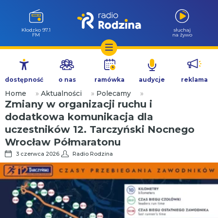
Wołów 99.6
słuchaj
FM
na żywo
Przejdź
do
dostępność
o nas
ramówka
audycje
reklama
treści
Home
»
Aktualności
»
Polecamy
»
Zmiany w organizacji ruchu i
dodatkowa komunikacja dla
uczestników 12. Tarczyński Nocnego
Wrocław Półmaratonu
3 czerwca 2026
Radio Rodzina