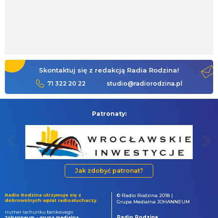
Skontaktuj się z redakcją Radia Rodzina!
71 322 20 22
studio@radiorodzina.pl
Patronaty:
Jak zdobyć patronat?
Radio Rodzina utrzymuje się z
© Radio Rodzina 2018 |
dobrowolnych wpłat radiosłuchaczy.
Grupa Medialna JOHANNEUM
numer rachunku bankowego:
Radio Rodzina
Johanneum - grupa medialna