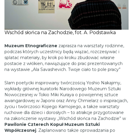
Wschód słońca na Zachodzie, fot. A. Podstawka
Muzeum Etnograficzne
zaprasza na warsztaty rodzinne,
podczas których uczestnicy będą wiązać, rozczesywać i
splatać materiały, by krok po kroku zbudować własne
postacie z włókien, nawiązujące do prac prezentowanych
na wystawie „Ala Savashevich. Twoje ciało to pole pracy”
Slam poetycki inspirowany twórczością Yoshio Nakajimy,
wykłady głównej kuratorki Narodowego Muzeum Sztuki
Nowoczesnej w Tokio Miki Kuraya o powojennej sztuce
awangardowej w Japonii oraz Anny Chmielarz o inspiracjach,
życiu i twórczości Kojiego Kamojiego, a także warsztaty
ruchowe dla dzieci i dorosłych – to atrakcje przygotowane
na zakończenie wystawy „Wschód słońca na Zachodzie” w
Pawilonie Czterech Kopuł Muzeum Sztuki
Współczesnej
. Zaplanowano także oprowadzania po