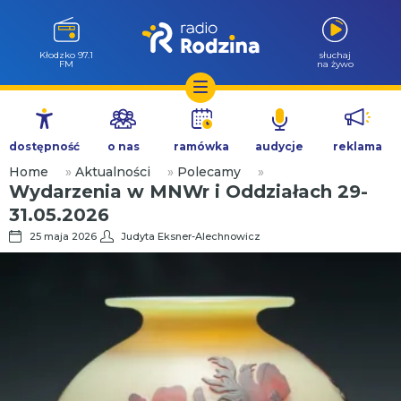
Kłodzko 97.1
słuchaj
FM
na żywo
Przejdź
do
dostępność
o nas
ramówka
audycje
reklama
treści
Home
»
Aktualności
»
Polecamy
»
Wydarzenia w MNWr i Oddziałach 29-
31.05.2026
25 maja 2026
Judyta Eksner-Alechnowicz