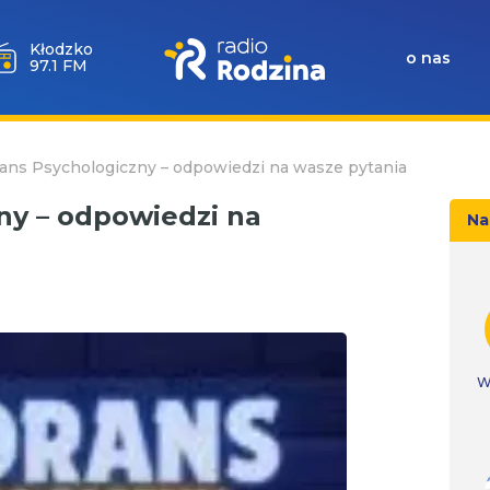
Wołów
o nas
99.6 FM
ans Psychologiczny – odpowiedzi na wasze pytania
ny – odpowiedzi na
Na
W