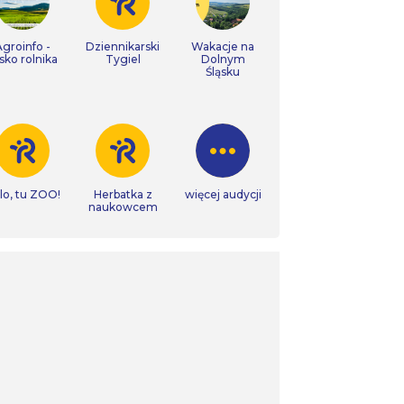
Agroinfo -
Dziennikarski
Wakacje na
isko rolnika
Tygiel
Dolnym
Śląsku
lo, tu ZOO!
Herbatka z
więcej audycji
naukowcem