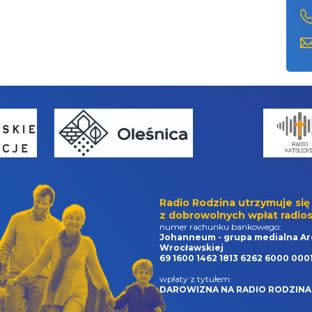
Radio Rodzina utrzymuje się
z dobrowolnych wpłat radios
numer rachunku bankowego:
Johanneum - grupa medialna Ar
Wrocławskiej
69 1600 1462 1813 6262 6000 000
wpłaty z tytułem:
DAROWIZNA NA RADIO RODZINA