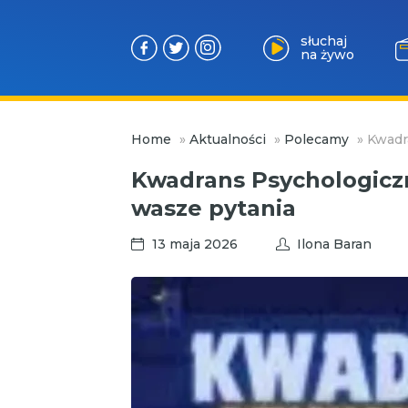
słuchaj
na żywo
Przejdź
Home
»
Aktualności
»
Polecamy
»
Kwadr
do
treści
Kwadrans Psychologicz
wasze pytania
13 maja 2026
Ilona Baran