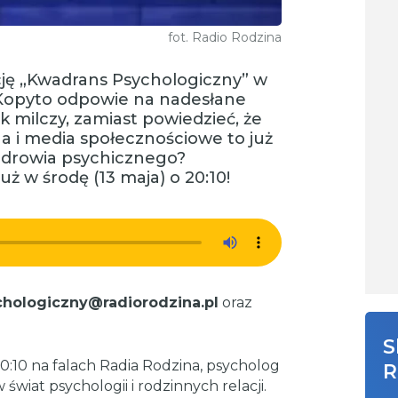
fot. Radio Rodzina
ję „Kwadrans Psychologiczny” w
 Kopyto odpowie na nadesłane
k milczy, zamiast powiedzieć, że
lna i media społecznościowe to już
zdrowia psychicznego?
uż w środę (13 maja) o 20:10!
hologiczny@radiorodzina.pl
oraz
S
0:10 na falach Radia Rodzina, psycholog
R
wiat psychologii i rodzinnych relacji.