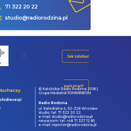
71 322 20 22
studio@radiorodzina.pl
Jak zdobyć
patronat?
© Katolickie Radio Rodzina 2018 |
łuchaczy.
Grupa Medialna JOHANNEUM
chidiecezji
Radio Rodzina
1
ul. Katedralna 4, 50-328 Wrocław
studio: tel. 71 322 20 22
e-mail: studio@radiorodzina.pl
newsroom: tel. +48 71 327 12 85
e-mail: reporter@radiorodzina.pl