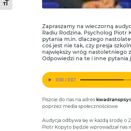
Toggle Font size
Zapraszamy na wieczorną audyc
Radiu Rodzina. Psycholog Piotr
pytania m.in. dlaczego nastolate
coś jest nie tak, czy presja szko
największy wróg nastoletniego 
Odpowiedzi na te i inne pytania j
Piszcie do nas na adres
kwadranspsyc
poprzez media społecznościowe.
Audycja odbywa się w każdą środę o 2
Piotr Kopyto będzie wprowadzał nas w ś