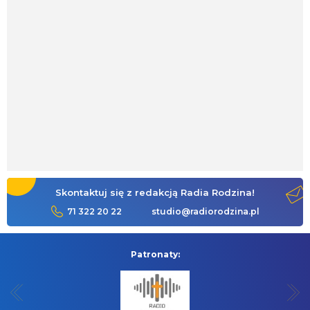
Skontaktuj się z redakcją Radia Rodzina!
71 322 20 22
studio@radiorodzina.pl
Patronaty: