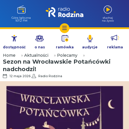
Góra Igliczna
słuchaj
107.2 FM
na żywo
Przejdź
do
dostępność
o nas
ramówka
audycje
reklama
treści
Home
»
Aktualności
»
Polecamy
»
Sezon na Wrocławskie Potańcówki
nadchodzi!
12 maja 2026
Radio Rodzina