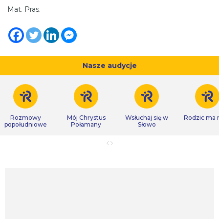
Mat. Pras.
Nasze audycje
Rozmowy
Mój Chrystus
Wsłuchaj się w
Rodzic ma
popołudniowe
Połamany
Słowo