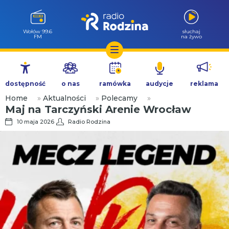
Wołów 99.6
słuchaj
FM
na żywo
Przejdź
do
dostępność
o nas
ramówka
audycje
reklama
treści
Home
»
Aktualności
»
Polecamy
»
Maj na Tarczyński Arenie Wrocław
10 maja 2026
Radio Rodzina