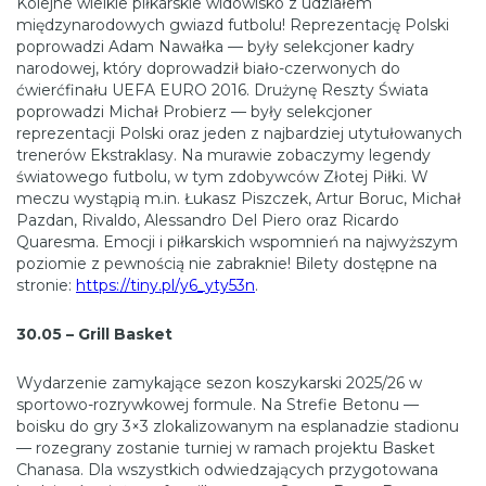
Kolejne wielkie piłkarskie widowisko z udziałem
międzynarodowych gwiazd futbolu! Reprezentację Polski
poprowadzi Adam Nawałka — były selekcjoner kadry
narodowej, który doprowadził biało-czerwonych do
ćwierćfinału UEFA EURO 2016. Drużynę Reszty Świata
poprowadzi Michał Probierz — były selekcjoner
reprezentacji Polski oraz jeden z najbardziej utytułowanych
trenerów Ekstraklasy. Na murawie zobaczymy legendy
światowego futbolu, w tym zdobywców Złotej Piłki. W
meczu wystąpią m.in. Łukasz Piszczek, Artur Boruc, Michał
Pazdan, Rivaldo, Alessandro Del Piero oraz Ricardo
Quaresma. Emocji i piłkarskich wspomnień na najwyższym
poziomie z pewnością nie zabraknie! Bilety dostępne na
stronie:
https://tiny.pl/y6_yty53n
.
30.05 – Grill Basket
Wydarzenie zamykające sezon koszykarski 2025/26 w
sportowo-rozrywkowej formule. Na Strefie Betonu —
boisku do gry 3×3 zlokalizowanym na esplanadzie stadionu
— rozegrany zostanie turniej w ramach projektu Basket
Chanasa. Dla wszystkich odwiedzających przygotowana