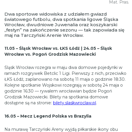
Mat. Pras.
Dwa sportowe widowiska z udziałem gwiazd
światowego futbolu, dwa spotkania ligowe Śląska
Wrocław, dwudniowe Juwenalia oraz koszykarski
„festyn” na zakończenie sezonu — tak zapowiada się
maj na Tarczyński Arenie Wrocław.
11.05 – Śląsk Wrocław vs. ŁKS Łódź | 24.05 – Śląsk
Wrocław vs. Pogoń Grodzisk Mazowiecki
Śląsk Wrocław rozegra w maju dwa domowe pojedynki w
ramach rozgrywek Betclic 1 Ligi. Pierwszy z nich, przeciwko
ŁKS Łódź, zaplanowano na sobotę 11 maja o godzinie 18:30.
Kolejne spotkanie Wojskowi rozegrają w sobotę 24 maja o
godzinie 16:30 — rywalem wrocławian będzie Pogoń
Grodzisk Mazowiecki. Bilety na spotkania domowe
dostępne są na stronie:
bilety.slaskwroclaw.pl
.
16.05 – Mecz Legend Polska vs Brazylia
Na murawę Tarczyński Areny wyjdą piłkarskie ikony obu