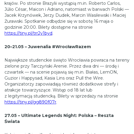
krajów. Po stronie Brazylii wystąpią m.in. Roberto Carlos,
Júlio César, Maicon i Adriano, natomiast w barwach Polski —
Jacek Krzynówek, Jerzy Dudek, Marcin Wasilewski i Maciej
Żurawski. Spotkanie odbędzie się w sobotę 16 maja o
godzinie 20:00. Bilety dostępne na stronie
https://tiny.pl/trr2y1byd
.
20–21.05 – Juwenalia #WrocławRazem
Największe studenckie święto Wrocławia powraca na tereny
zielone przy Tarczyński Arenie. Przez dwa dni — środę i
czwartek — na scenie pojawią się m.in. Białas, LemON,
Guzior i Happysad, Kasia Lins oraz Pull the Wire.
Organizatorzy zapowiadają również dodatkowe strefy i
atrakcje towarzyszące. Wstęp od 18 lat lub
z legitymacją studencką. Bilety w sprzedaży na stronie
https://tiny.pl/gg890f07r
.
27.05 – Ultimate Legends Night: Polska – Reszta
Świata