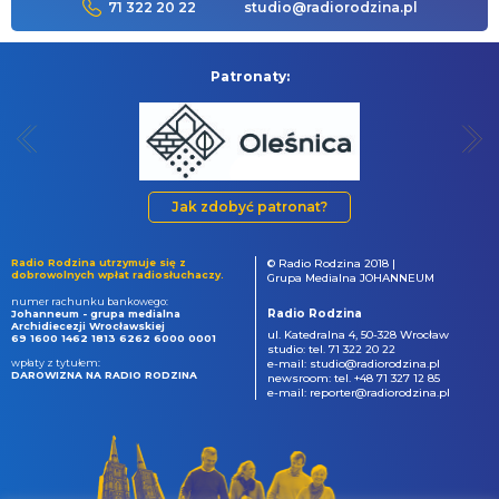
71 322 20 22
studio@radiorodzina.pl
Patronaty:
Jak zdobyć patronat?
Radio Rodzina utrzymuje się z
© Radio Rodzina 2018 |
dobrowolnych wpłat radiosłuchaczy.
Grupa Medialna JOHANNEUM
numer rachunku bankowego:
Radio Rodzina
Johanneum - grupa medialna
Archidiecezji Wrocławskiej
ul. Katedralna 4, 50-328 Wrocław
69 1600 1462 1813 6262 6000 0001
studio: tel. 71 322 20 22
wpłaty z tytułem:
e-mail: studio@radiorodzina.pl
DAROWIZNA NA RADIO RODZINA
newsroom: tel. +48 71 327 12 85
e-mail: reporter@radiorodzina.pl