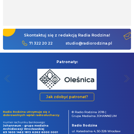
Skontaktuj się z redakcją Radia Rodzina!
71 322 20 22
studio@radiorodzina.pl
Patronaty:
Jak zdobyć patronat?
Radio Rodzina utrzymuje się z
© Radio Rodzina 2018 |
dobrowolnych wpłat radiosłuchaczy.
Grupa Medialna JOHANNEUM
numer rachunku bankowego:
Radio Rodzina
Johanneum - grupa medialna
Archidiecezji Wrocławskiej
ul. Katedralna 4, 50-328 Wrocław
69 1600 1462 1813 6262 6000 0001