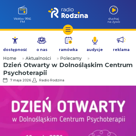
Wołów 99.6
słuchaj
FM
na żywo
Przejdź
do
dostępność
o nas
ramówka
audycje
reklama
treści
Home
»
Aktualności
»
Polecamy
»
Dzień Otwarty w Dolnośląskim Centrum
Psychoterapii
7 maja 2026
Radio Rodzina