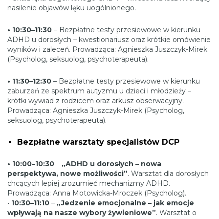
nasilenie objawów lęku uogólnionego.
• 10:30–11:30
– Bezpłatne testy przesiewowe w kierunku
ADHD u dorosłych – kwestionariusz oraz krótkie omówienie
wyników i zaleceń. Prowadząca: Agnieszka Juszczyk-Mirek
(Psycholog, seksuolog, psychoterapeuta).
• 11:30–12:30
– Bezpłatne testy przesiewowe w kierunku
zaburzeń ze spektrum autyzmu u dzieci i młodzieży –
krótki wywiad z rodzicem oraz arkusz obserwacyjny.
Prowadząca: Agnieszka Juszczyk-Mirek (Psycholog,
seksuolog, psychoterapeuta).
Bezpłatne warsztaty specjalistów DCP
• 10:00–10:30
–
„ADHD u dorosłych – nowa
perspektywa, nowe możliwości”
. Warsztat dla dorosłych
chcących lepiej zrozumieć mechanizmy ADHD.
Prowadząca: Anna Motowicka-Mroczek (Psycholog).
•
10:30–11:10
–
„Jedzenie emocjonalne – jak emocje
wpływają na nasze wybory żywieniowe”
. Warsztat o