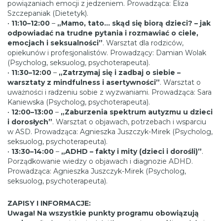
powiązaniach emocji z jedzeniem. Prowadząca: Eliza
Szczepaniak (Dietetyk).
•
11:10–12:00
–
„Mamo, tato… skąd się biorą dzieci? – jak
odpowiadać na trudne pytania i rozmawiać o ciele,
emocjach i seksualności”
. Warsztat dla rodziców,
opiekunów i profesjonalistów. Prowadzący: Damian Wolak
(Psycholog, seksuolog, psychoterapeuta).
•
11:30–12:00
–
„Zatrzymaj się i zadbaj o siebie –
warsztaty z mindfulness i asertywności”
. Warsztat o
uważności i radzeniu sobie z wyzwaniami. Prowadząca: Sara
Kaniewska (Psycholog, psychoterapeuta).
•
12:00–13:00
–
„Zaburzenia spektrum autyzmu u dzieci
i dorosłych”
. Warsztat o objawach, potrzebach i wsparciu
w ASD. Prowadząca: Agnieszka Juszczyk-Mirek (Psycholog,
seksuolog, psychoterapeuta).
•
13:30–14:00
–
„ADHD – fakty i mity (dzieci i dorośli)”
.
Porządkowanie wiedzy o objawach i diagnozie ADHD.
Prowadząca: Agnieszka Juszczyk-Mirek (Psycholog,
seksuolog, psychoterapeuta).
ZAPISY I INFORMACJE:
Uwaga! Na wszystkie punkty programu obowiązują