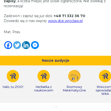
zapisy
, a liczba miejsc jest ściśle ograniczona. Nie zwlekaj z
rezerwacją!
Zadzwoń i zapisz się już dziś:
+48 71 332 36 70
Dowiedz się o nas więcej:
www.dcp.wroclaw.pl
Mat. Pras.
Nasze audycje
Halo, tu ZOO!
Herbatka z
Rozmowy
Wieczor
naukowcem
Matematyczne
opowiada
WKA