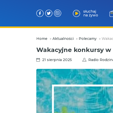
słuchaj
na żywo
Przejdź
Home
»
Aktualności
»
Polecamy
»
Wakac
do
treści
Wakacyjne konkursy w 
21 sierpnia 2025
Radio Rodzin