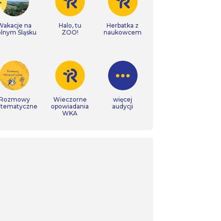
Wakacje na
Halo, tu
Herbatka z
lnym Śląsku
ZOO!
naukowcem
Rozmowy
Wieczorne
więcej
tematyczne
opowiadania
audycji
WKA