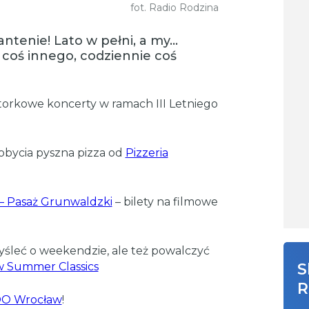
fot. Radio Rodzina
ntenie! Lato w pełni, a my…
 coś innego, codziennie coś
orkowe koncerty w ramach III Letniego
obycia pyszna pizza od
Pizzeria
 – Pasaż Grunwaldzki
– bilety na filmowe
śleć o weekendzie, ale też powalczyć
 Summer Classics
S
R
O Wrocław
!