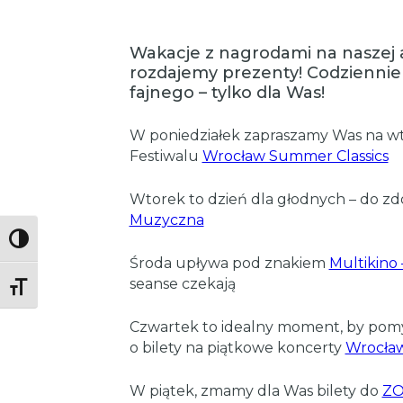
Wakacje z nagrodami na naszej a
rozdajemy prezenty! Codziennie
fajnego – tylko dla Was!
W poniedziałek zapraszamy Was na wt
Festiwalu
Wrocław Summer Classics
Wtorek to dzień dla głodnych – do zd
Muzyczna
Toggle High Contrast
Środa upływa pod znakiem
Multikino
seanse czekają
Toggle Font size
Czwartek to idealny moment, by pomy
o bilety na piątkowe koncerty
Wrocław
W piątek, zmamy dla Was bilety do
ZO