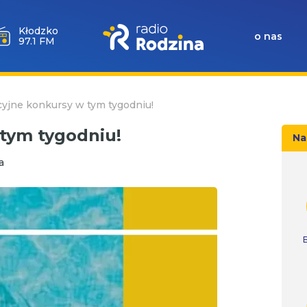
Wołów
o nas
99.6 FM
yjne konkursy w tym tygodniu!
tym tygodniu!
Na
a