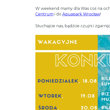
W weekend mamy dla Was coś na ochło
Centrum
i do
Aquapark Wrocław
!
Słuchajcie nas, bądźcie czujni i zgarnij