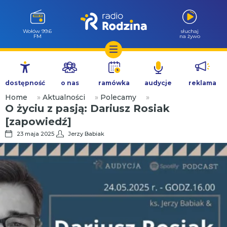
Wołów 99.6
słuchaj
FM
na żywo
Przejdź
do
dostępność
o nas
ramówka
audycje
reklama
treści
Home
»
Aktualności
»
Polecamy
»
O życiu z pasją: Dariusz Rosiak
[zapowiedź]
23 maja 2025
Jerzy Babiak