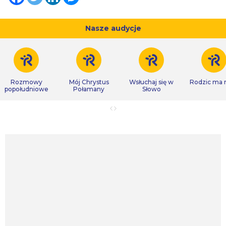
Nasze audycje
Rozmowy
Mój Chrystus
Wsłuchaj się w
Rodzic ma
popołudniowe
Połamany
Słowo