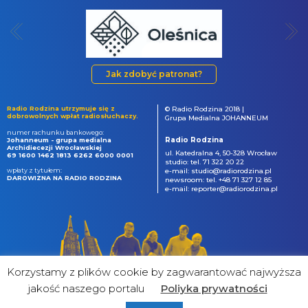
Jak zdobyć patronat?
Radio Rodzina utrzymuje się z
© Radio Rodzina 2018 |
dobrowolnych wpłat radiosłuchaczy.
Grupa Medialna JOHANNEUM
numer rachunku bankowego:
Radio Rodzina
Johanneum - grupa medialna
Archidiecezji Wrocławskiej
ul. Katedralna 4, 50-328 Wrocław
69 1600 1462 1813 6262 6000 0001
studio: tel. 71 322 20 22
wpłaty z tytułem:
e-mail: studio@radiorodzina.pl
DAROWIZNA NA RADIO RODZINA
newsroom: tel. +48 71 327 12 85
e-mail: reporter@radiorodzina.pl
Korzystamy z plików cookie by zagwarantować najwyższa
jakość naszego portalu
Poliyka prywatności