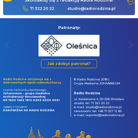
Skontaktuj się z redakcją Radia Rodzina!
71 322 20 22
studio@radiorodzina.pl
Patronaty:
Jak zdobyć patronat?
Radio Rodzina utrzymuje się z
© Radio Rodzina 2018 |
dobrowolnych wpłat radiosłuchaczy.
Grupa Medialna JOHANNEUM
numer rachunku bankowego:
Radio Rodzina
Johanneum - grupa medialna
Archidiecezji Wrocławskiej
ul. Katedralna 4, 50-328 Wrocław
69 1600 1462 1813 6262 6000 0001
studio: tel. 71 322 20 22
wpłaty z tytułem:
e-mail: studio@radiorodzina.pl
DAROWIZNA NA RADIO RODZINA
newsroom: tel. +48 71 327 12 85
e-mail: reporter@radiorodzina.pl