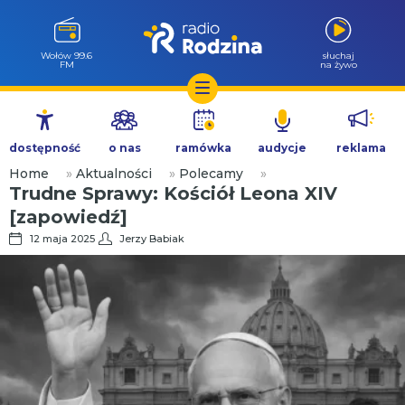
Wołów 99.6
słuchaj
FM
na żywo
Przejdź
do
dostępność
o nas
ramówka
audycje
reklama
treści
Home
»
Aktualności
»
Polecamy
»
Trudne Sprawy: Kościół Leona XIV
[zapowiedź]
12 maja 2025
Jerzy Babiak