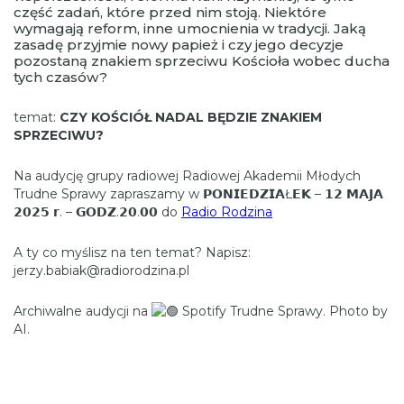
część zadań, które przed nim stoją. Niektóre
wymagają reform, inne umocnienia w tradycji. Jaką
zasadę przyjmie nowy papież i czy jego decyzje
pozostaną znakiem sprzeciwu Kościoła wobec ducha
tych czasów?
temat:
CZY KOŚCIÓŁ NADAL BĘDZIE ZNAKIEM
SPRZECIWU?
Na audycję grupy radiowej Radiowej Akademii Młodych
Trudne Sprawy zapraszamy w 𝗣𝗢𝗡𝗜𝗘𝗗𝗭𝗜𝗔Ł𝗘𝗞 – 𝟭𝟮 𝗠𝗔𝗝𝗔
𝟮𝟬𝟮𝟱 𝗿. – 𝗚𝗢𝗗𝗭.𝟮𝟬.𝟬𝟬 do
Radio Rodzina
A ty co myślisz na ten temat? Napisz:
jerzy.babiak@radiorodzina.pl
Archiwalne audycji na
Spotify Trudne Sprawy. Photo by
AI.