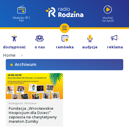
Kłodzko 97.1
słuchaj
FM
na żywo
Przejdź
do
dostępność
o nas
ramówka
audycje
reklama
treści
Home
»
Archiwum
Kategoria: Wrocław
Fundacja „Wrocławskie
Hospicjum dla Dzieci”
zaprasza na charytatywny
maraton Zumby