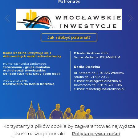
Patronaty:
Jak zdobyć patronat?
Radio Rodzina utrzymuje się z
© Radio Rodzina 2018 |
dobrowolnych wpłat radiosłuchaczy.
Grupa Medialna JOHANNEUM
numer rachunku bankowego:
Radio Rodzina
Johanneum - grupa medialna
Archidiecezji Wrocławskiej
ul. Katedralna 4, 50-328 Wrocław
69 1600 1462 1813 6262 6000 0001
studio: tel. 71 322 20 22
wpłaty z tytułem:
e-mail: studio@radiorodzina.pl
DAROWIZNA NA RADIO RODZINA
newsroom: tel. +48 71 327 12 85
e-mail: reporter@radiorodzina.pl
Korzystamy z plików cookie by zagwarantować najwyższa
jakość naszego portalu
Poliyka prywatności