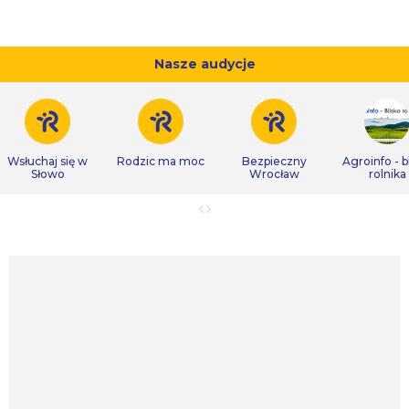
Nasze audycje
Wsłuchaj się w
Rodzic ma moc
Bezpieczny
Agroinfo - b
Słowo
Wrocław
rolnika