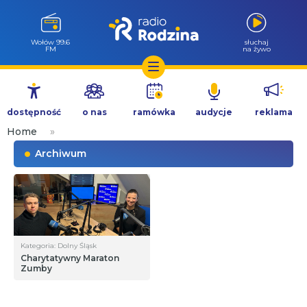
Wołów 99.6
słuchaj
FM
na żywo
Przejdź
do
dostępność
o nas
ramówka
audycje
reklama
treści
Home
»
Archiwum
Kategoria: Dolny Śląsk
Charytatywny Maraton
Zumby