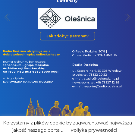
Patronaty:
Jak zdobyć patronat?
Radio Rodzina utrzymuje się z
© Radio Rodzina 2018 |
dobrowolnych wpłat radiosłuchaczy.
Grupa Medialna JOHANNEUM
numer rachunku bankowego:
Radio Rodzina
Johanneum - grupa medialna
Archidiecezji Wrocławskiej
ul. Katedralna 4, 50-328 Wrocław
69 1600 1462 1813 6262 6000 0001
studio: tel. 71 322 20 22
wpłaty z tytułem:
e-mail: studio@radiorodzina.pl
DAROWIZNA NA RADIO RODZINA
newsroom: tel. +48 71 327 12 85
e-mail: reporter@radiorodzina.pl
Korzystamy z plików cookie by zagwarantować najwyższa
jakość naszego portalu
Poliyka prywatności