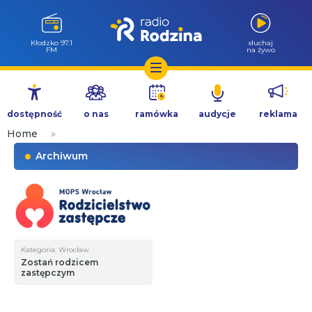
Wołów 99.6
słuchaj
FM
na żywo
Przejdź
do
dostępność
o nas
ramówka
audycje
reklama
treści
Home
»
Archiwum
Kategoria: Wrocław
Zostań rodzicem
zastępczym