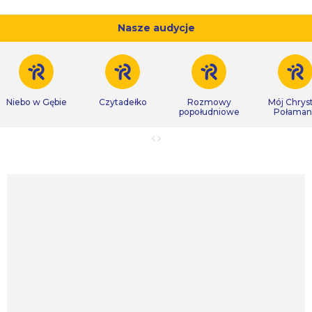
Nasze audycje
Niebo w Gębie
Czytadełko
Rozmowy
Mój Chrys
popołudniowe
Połaman