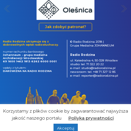
Jak zdobyć patronat?
Radio Rodzina utrzymuje się z
© Radio Rodzina 2018 |
dobrowolnych wpłat radiosłuchaczy.
Grupa Medialna JOHANNEUM
numer rachunku bankowego:
Radio Rodzina
Johanneum - grupa medialna
Archidiecezji Wrocławskiej
ul. Katedralna 4, 50-328 Wrocław
69 1600 1462 1813 6262 6000 0001
studio: tel. 71 322 20 22
wpłaty z tytułem:
e-mail: studio@radiorodzina.pl
DAROWIZNA NA RADIO RODZINA
newsroom: tel. +48 71 327 12 85
e-mail: reporter@radiorodzina.pl
Korzystamy z plików cookie by zagwarantować najwyższa
jakość naszego portalu
Poliyka prywatności
Akceptuj
powered by
&