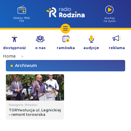
Wołów 99.6
słuchaj
FM
na żywo
Przejdź
do
dostępność
o nas
ramówka
audycje
reklama
treści
Home
»
Archiwum
Kategoria: Wrocław
TORYwolucja ul. Legnickiej
– remont torowiska