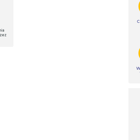
C
nia
zez
Ws