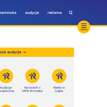
ramówka
audycje
reklama
menu
sze audycje
Audycje
Na torach z
Niebo w
wiąteczne
MPK Wrocław
Gębie