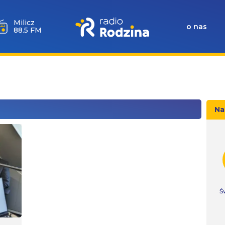
Góra
Igliczna
o nas
107.2 FM
Na
Ś