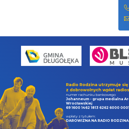
Radio Rodzina utrzymuje się
z dobrowolnych wpłat radios
numer rachunku bankowego:
Johanneum - grupa medialna Ar
Wrocławskiej
69 1600 1462 1813 6262 6000 000
wpłaty z tytułem:
DAROWIZNA NA RADIO RODZINA