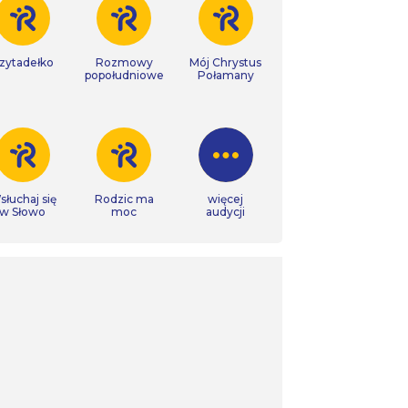
zytadełko
Rozmowy
Mój Chrystus
popołudniowe
Połamany
łuchaj się
Rodzic ma
więcej
w Słowo
moc
audycji