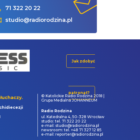
71 322 20 22
studio@radiorodzina.pl
Jak zdobyć
patronat?
© Katolickie Radio Rodzina 2018 |
łuchaczy.
Grupa Medialna JOHANNEUM
chidiecezji
Radio Rodzina
1
ul. Katedralna 4, 50-328 Wrocław
studio: tel. 71 322 20 22
e-mail: studio@radiorodzina.pl
newsroom: tel. +48 71 327 12 85
e-mail: reporter@radiorodzina.pl