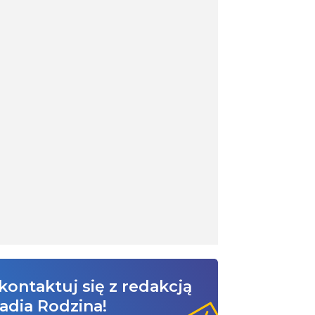
kontaktuj się z redakcją
adia Rodzina!