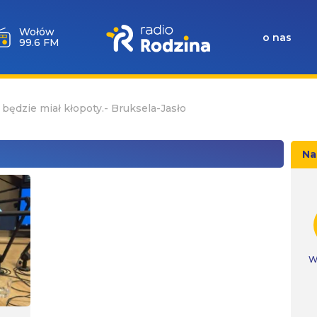
Wołów
o nas
99.6 FM
 będzie miał kłopoty.- Bruksela-Jasło
Na
W