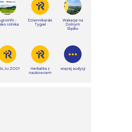
Agroinfo -
Dziennikarski
Wakacje na
isko rolnika
Tygiel
Dolnym
Śląsku
lo, tu ZOO!
Herbatka z
więcej audycji
naukowcem