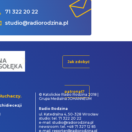
71 322 20 22
studio@radiorodzina.pl
Jak zdobyć
patronat?
© Katolickie Radio Rodzina 2018 |
łuchaczy.
Grupa Medialna JOHANNEUM
chidiecezji
Radio Rodzina
1
ul. Katedralna 4, 50-328 Wrocław
studio: tel. 71 322 20 22
e-mail: studio@radiorodzina.pl
newsroom: tel. +48 71 327 12 85
e-mail: reporter@radiorodzina.pl