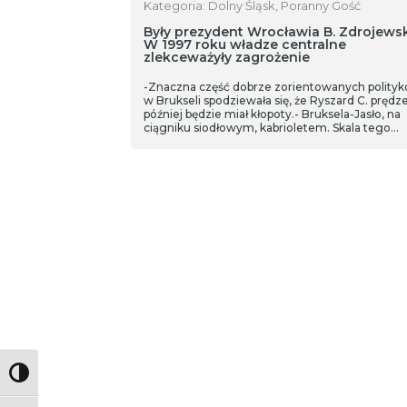
Kategoria: Dolny Śląsk, Poranny Gość
Były prezydent Wrocławia B. Zdrojewsk
W 1997 roku władze centralne
zlekceważyły zagrożenie
-Znaczna część dobrze zorientowanych polity
w Brukseli spodziewała się, że Ryszard C. prędze
później będzie miał kłopoty.- Bruksela-Jasło, na
ciągniku siodłowym, kabrioletem. Skala tego
wszystkiego była niebywała – tak o byłym
wiceprzewodniczącym PE mówił w rozmowie
europoseł Bogdan Zdrojewski. Za największą
porażkę rządu uważa opóźnienia. Z byłem
gospodarzem miasta rozmawiamy także o
przygotowaniu Wrocławia do walki z żywiołem.
Toggle High Contrast