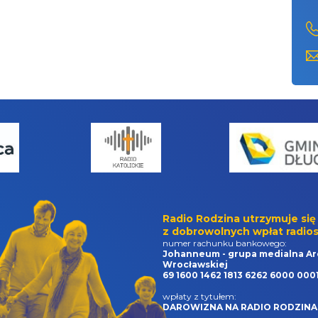
Radio Rodzina utrzymuje się
z dobrowolnych wpłat radios
numer rachunku bankowego:
Johanneum - grupa medialna Ar
Wrocławskiej
69 1600 1462 1813 6262 6000 000
wpłaty z tytułem:
DAROWIZNA NA RADIO RODZINA