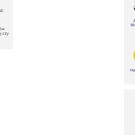
i:
bl
ków
j czy
Ha