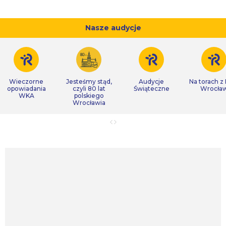
Nasze audycje
Wieczorne
Jesteśmy stąd,
Audycje
Na torach z
opowiadania
czyli 80 lat
Świąteczne
Wrocła
WKA
polskiego
Wrocławia