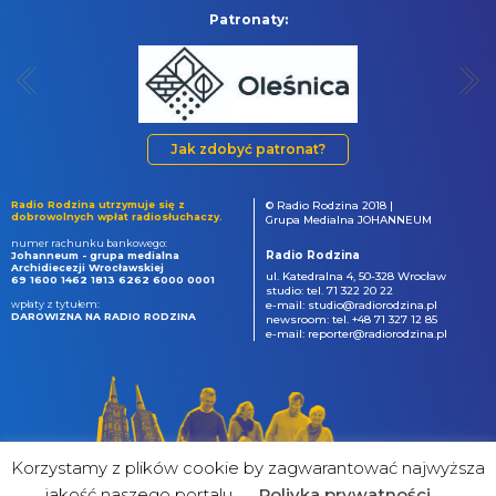
Patronaty:
Jak zdobyć patronat?
Radio Rodzina utrzymuje się z
© Radio Rodzina 2018 |
dobrowolnych wpłat radiosłuchaczy.
Grupa Medialna JOHANNEUM
numer rachunku bankowego:
Radio Rodzina
Johanneum - grupa medialna
Archidiecezji Wrocławskiej
ul. Katedralna 4, 50-328 Wrocław
69 1600 1462 1813 6262 6000 0001
studio: tel. 71 322 20 22
wpłaty z tytułem:
e-mail: studio@radiorodzina.pl
DAROWIZNA NA RADIO RODZINA
newsroom: tel. +48 71 327 12 85
e-mail: reporter@radiorodzina.pl
Korzystamy z plików cookie by zagwarantować najwyższa
jakość naszego portalu
Poliyka prywatności