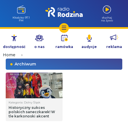
Wołów 99.6
słuchaj
FM
na żywo
Przejdź
do
dostępność
o nas
ramówka
audycje
reklama
treści
Home
»
Archiwum
Kategoria: Dolny Śląsk
Historyczny sukces
polskich saneczkarek! W
tle karkonoski akcent