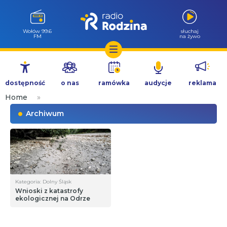
Wołów 99.6
słuchaj
FM
na żywo
Przejdź
do
dostępność
o nas
ramówka
audycje
reklama
treści
Home
»
Archiwum
Kategoria: Dolny Śląsk
Wnioski z katastrofy
ekologicznej na Odrze