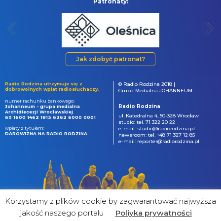
Patronaty:
Jak zdobyć patronat?
Radio Rodzina utrzymuje się z
© Radio Rodzina 2018 |
dobrowolnych wpłat radiosłuchaczy.
Grupa Medialna JOHANNEUM
numer rachunku bankowego:
Radio Rodzina
Johanneum - grupa medialna
Archidiecezji Wrocławskiej
ul. Katedralna 4, 50-328 Wrocław
69 1600 1462 1813 6262 6000 0001
studio: tel. 71 322 20 22
wpłaty z tytułem:
e-mail: studio@radiorodzina.pl
DAROWIZNA NA RADIO RODZINA
newsroom: tel. +48 71 327 12 85
e-mail: reporter@radiorodzina.pl
Korzystamy z plików cookie by zagwarantować najwyższa
jakość naszego portalu
Poliyka prywatności