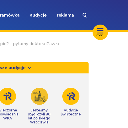
ramówka
audycje
reklama
menu
pid? - pytamy doktora Pawła
sze audycje
ieczorne
Jesteśmy
Audycje
powiadania
stąd, czyli 80
Świąteczne
WKA
lat polskiego
Wrocławia