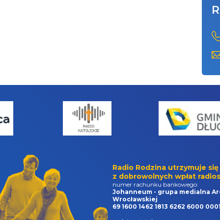
R
Radio Rodzina utrzymuje się
z dobrowolnych wpłat radios
numer rachunku bankowego:
Johanneum - grupa medialna Ar
Wrocławskiej
69 1600 1462 1813 6262 6000 000