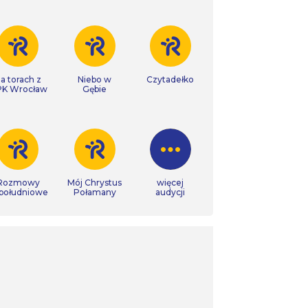
a torach z
Niebo w
Czytadełko
K Wrocław
Gębie
Rozmowy
Mój Chrystus
więcej
południowe
Połamany
audycji