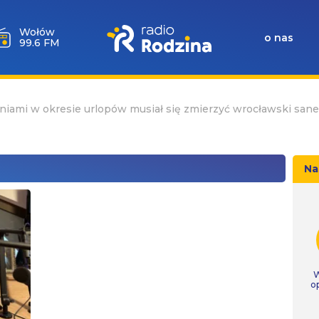
Wołów
o nas
99.6 FM
niami w okresie urlopów musiał się zmierzyć wrocławski sane
Na
W
o