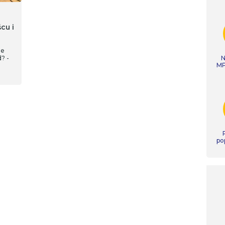
cu i
ie
? -
N
MP
 o
siec.
po