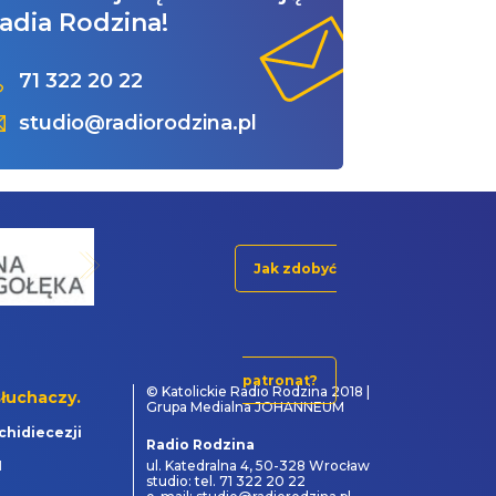
adia Rodzina!
71 322 20 22
studio@radiorodzina.pl
Jak zdobyć
patronat?
© Katolickie Radio Rodzina 2018 |
łuchaczy.
Grupa Medialna JOHANNEUM
chidiecezji
Radio Rodzina
1
ul. Katedralna 4, 50-328 Wrocław
studio: tel. 71 322 20 22