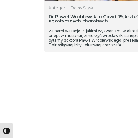
Kategoria: Dolny Śląsk
Dr Paweł Wróblewski o Covid-19, krztuś
egzotycznych chorobach
Za nami wakacje. Z jakimi wyzwaniami w okres
urlopów musiał się zmierzyć wrocławski sanepid
pytamy doktora Pawła Wróblewskiego, prezesa
Dolnośląskiej Izby Lekarskiej oraz szefa
wrocławskiego sanepidu. Lekarza pytamy także
Covid-19, a także o wzrost zachorowań na krztu
Toggle High Contrast