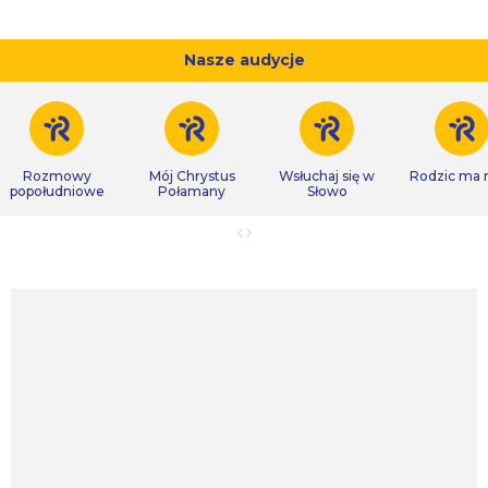
Nasze audycje
Rozmowy
Mój Chrystus
Wsłuchaj się w
Rodzic ma
popołudniowe
Połamany
Słowo