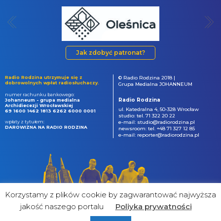
Jak zdobyć patronat?
Radio Rodzina utrzymuje się z
© Radio Rodzina 2018 |
dobrowolnych wpłat radiosłuchaczy.
Grupa Medialna JOHANNEUM
numer rachunku bankowego:
Radio Rodzina
Johanneum - grupa medialna
Archidiecezji Wrocławskiej
ul. Katedralna 4, 50-328 Wrocław
69 1600 1462 1813 6262 6000 0001
studio: tel. 71 322 20 22
wpłaty z tytułem:
e-mail: studio@radiorodzina.pl
DAROWIZNA NA RADIO RODZINA
newsroom: tel. +48 71 327 12 85
e-mail: reporter@radiorodzina.pl
Korzystamy z plików cookie by zagwarantować najwyższa
jakość naszego portalu
Poliyka prywatności