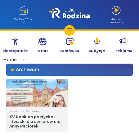
Wołów 99.6
słuchaj
FM
na żywo
Przejdź
do
dostępność
o nas
ramówka
audycje
reklama
treści
Home
»
Archiwum
Kategoria: Wrocław
XV Konkurs poetycko-
literacki dla seniorów im.
Anny Paciorek